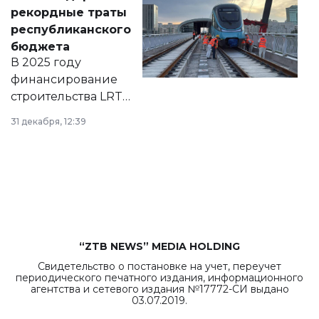
появился в базе
рекордные траты
нормативных
республиканского
правовых актов и
бюджета
на сайте маслихат
В 2025 году
города.
финансирование
строительства LRT
в Астане из
31 декабря, 12:39
республиканского
бюджета достигло
рекордных
объемов.
“ZTB NEWS” MEDIA HOLDING
Свидетельство о постановке на учет, переучет
периодического печатного издания, информационного
агентства и сетевого издания №17772-СИ выдано
03.07.2019.