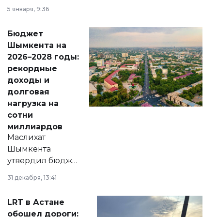
утверждению,
5 января, 9:36
принести
свободу
Бюджет
народу
Шымкента на
Венесуэлы.
2026–2028 годы:
рекордные
доходы и
долговая
нагрузка на
сотни
миллиардов
Маслихат
Шымкента
утвердил бюджет
города на 2026–
31 декабря, 13:41
2028 годы.
Соответствующий
LRT в Астане
документ
обошел дороги: