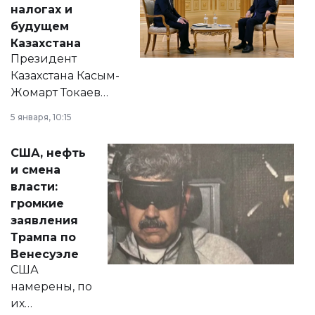
налогах и
будущем
Казахстана
Президент
Казахстана Касым-
Жомарт Токаев
прокомментировал
5 января, 10:15
сразу несколько
актуальных тем —
США, нефть
от слухов о
и смена
политических
власти:
реформах до
громкие
вопросов армии,
заявления
экономики и
Трампа по
личного здоровья.
Венесуэле
США
намерены, по
их