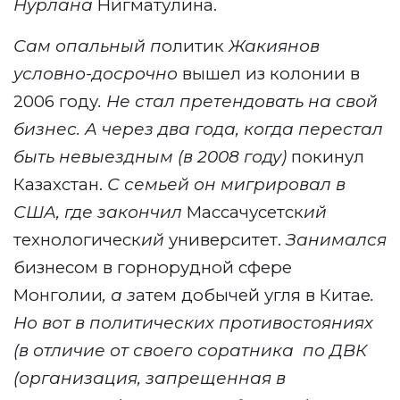
Нурлана
Нигматулина.
Сам опальный п
олитик
Жакиянов
условно-досрочно
вышел из колонии в
2006 году
. Не стал претендовать на свой
бизнес. А через два года, когда перестал
быть невыездным (в 2008 году)
покинул
Казахстан.
С семьей он мигрировал в
США, где закончил
Массачусетск
ий
технологическ
ий
университет.
Занимался
бизнесом в горнорудной сфере
Монголии
, а з
атем добычей угля в Китае
.
Но вот в политических противостояниях
(в отличие от своего соратника по ДВК
(организация, запрещенная в