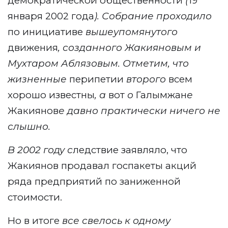
демократической общественности
(
19
января 2002 года
). Собрание проходило
по инициативе
вышеупомянутого
движения
, созданного Жакияновым и
Мухтаром Аблязовым. Отметим, что
жизненные
перипетии
второго
всем
хорошо известны
, а
вот
о
Галымжан
е
Жакиянов
е давно практически ничего не
слышно.
В 2002 году с
ледствие заявляло, что
Жакиянов продавал госпакеты акций
ряда предприятий по заниженной
стоимости.
Но в итоге
все свелось к одному