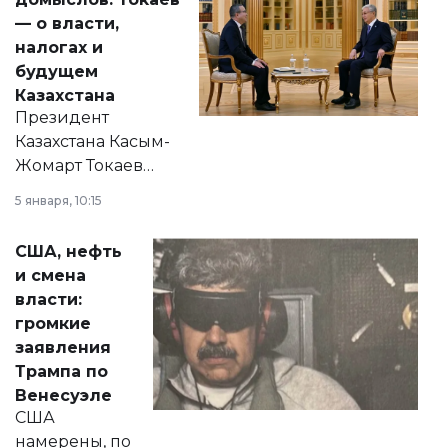
— о власти,
налогах и
будущем
Казахстана
Президент
Казахстана Касым-
Жомарт Токаев
прокомментировал
5 января, 10:15
сразу несколько
актуальных тем —
США, нефть
от слухов о
и смена
политических
власти:
реформах до
громкие
вопросов армии,
заявления
экономики и
Трампа по
личного здоровья.
Венесуэле
США
намерены, по