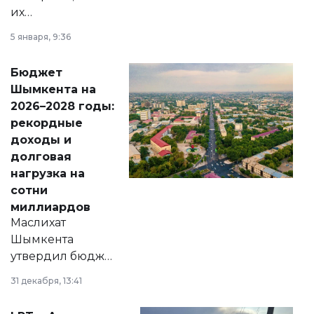
их
утверждению,
5 января, 9:36
принести
свободу
Бюджет
народу
Шымкента на
Венесуэлы.
2026–2028 годы:
рекордные
доходы и
долговая
нагрузка на
сотни
миллиардов
Маслихат
Шымкента
утвердил бюджет
города на 2026–
31 декабря, 13:41
2028 годы.
Соответствующий