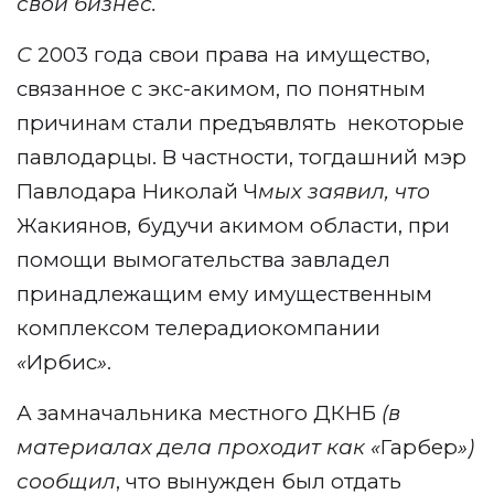
свой бизнес.
С
2003 года свои права на имущество,
связанное с экс-акимом, по понятным
причинам стали предъявлять некоторые
павлодарцы. В частности, тогдашний мэр
Павлодара Николай Ч
мых
заявил, что
Жакиянов, будучи акимом области, при
помощи вымогательства завладел
принадлежащим ему имущественным
комплексом телерадиокомпании
«
Ирбис
»
.
А замначальника местного ДКНБ
(в
материалах дела проходит как «
Гарбер
»)
сообщил
, что вынужден был отдать