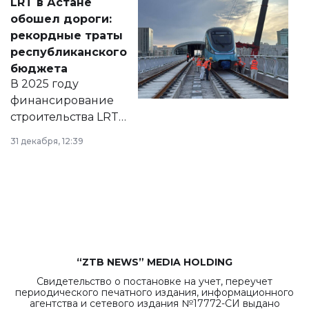
LRT в Астане
документ
обошел дороги:
появился в базе
рекордные траты
нормативных
республиканского
правовых актов и
бюджета
на сайте маслихат
В 2025 году
города.
финансирование
строительства LRT
в Астане из
31 декабря, 12:39
республиканского
бюджета достигло
рекордных
объемов.
“ZTB NEWS” MEDIA HOLDING
Свидетельство о постановке на учет, переучет
периодического печатного издания, информационного
агентства и сетевого издания №17772-СИ выдано