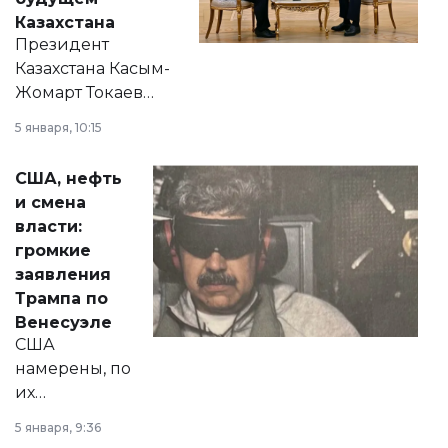
Казахстана
Президент
Казахстана Касым-
Жомарт Токаев
прокомментировал
5 января, 10:15
сразу несколько
актуальных тем —
США, нефть
от слухов о
и смена
политических
власти:
реформах до
громкие
вопросов армии,
заявления
экономики и
Трампа по
личного здоровья.
Венесуэле
США
намерены, по
их
утверждению,
5 января, 9:36
принести