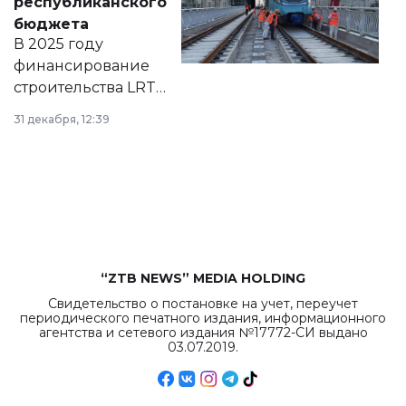
республиканского
правовых актов и
бюджета
на сайте маслихат
В 2025 году
города.
финансирование
строительства LRT
в Астане из
31 декабря, 12:39
республиканского
бюджета достигло
рекордных
объемов.
“ZTB NEWS” MEDIA HOLDING
Свидетельство о постановке на учет, переучет
периодического печатного издания, информационного
агентства и сетевого издания №17772-СИ выдано
03.07.2019.