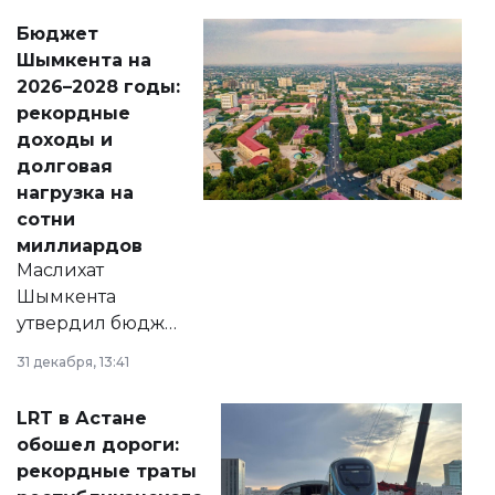
свободу
Бюджет
народу
Шымкента на
Венесуэлы.
2026–2028 годы:
рекордные
доходы и
долговая
нагрузка на
сотни
миллиардов
Маслихат
Шымкента
утвердил бюджет
города на 2026–
31 декабря, 13:41
2028 годы.
Соответствующий
LRT в Астане
документ
обошел дороги:
появился в базе
рекордные траты
нормативных