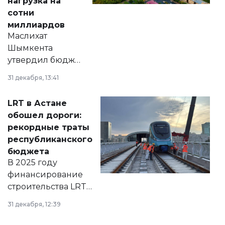
нагрузка на
сотни
миллиардов
Маслихат
Шымкента
утвердил бюджет
города на 2026–
31 декабря, 13:41
2028 годы.
Соответствующий
LRT в Астане
документ
обошел дороги:
появился в базе
рекордные траты
нормативных
республиканского
правовых актов и
бюджета
на сайте маслихат
В 2025 году
города.
финансирование
строительства LRT
в Астане из
31 декабря, 12:39
республиканского
бюджета достигло