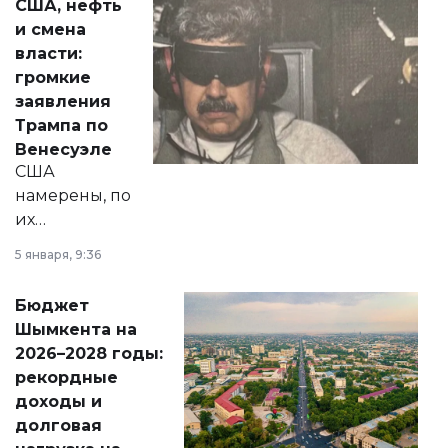
США, нефть
от слухов о
и смена
политических
власти:
реформах до
громкие
вопросов армии,
заявления
экономики и
Трампа по
личного здоровья.
Венесуэле
США
намерены, по
их
утверждению,
5 января, 9:36
принести
свободу
Бюджет
народу
Шымкента на
Венесуэлы.
2026–2028 годы:
рекордные
доходы и
долговая