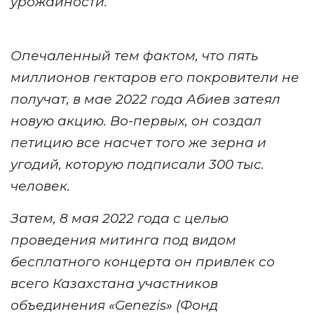
урожайности.
О
печаленный тем фактом, что пять
миллионов г
ектаров
его покровител
и
не
получат
,
в мае 2022 года
Абиев затеял
новую акцию.
Во-первых, он создал
петици
ю
все насчет того же зерна и
угодий
, которую подписали
300 тыс.
человек.
Затем,
8 мая 2022 года с целью
проведения митинга под видом
бесплатного концерта
он
привлек со
всего Казахстана участников
объединения
«
Genezis
» (Фонд