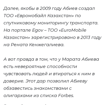
Далее, якобы
в 2009 году
Абиев
создал
ТОО «Евромобайл Казахстан» по
спутниковому мониторингу транспорта.
На портале
Egov – ТОО «EuroMobile
Казахстан» зарегистрировано в 2013 году
на
Ренат
а
Кенжегалиев
а
.
А вот правда в том, что у
Марат
а Абиева
есть невероятные способности
чувствовать людей и втираться к ним в
доверие. Этот дар позволил Абиеву
обзавестись
знакомствами с
олигархами из списка Forbes
.