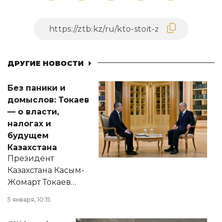
ДРУГИЕ НОВОСТИ
Без паники и
домыслов: Токаев
— о власти,
налогах и
будущем
Казахстана
Президент
Казахстана Касым-
Жомарт Токаев
прокомментировал
5 января, 10:15
сразу несколько
актуальных тем —