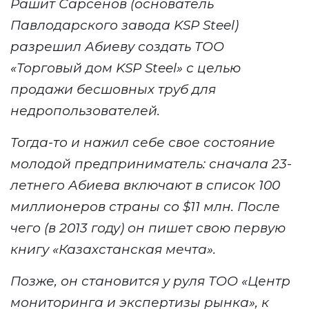
Рашит
Сарсенов
(
основател
ь
Павлодарского завода KSP Steel
)
разреш
ил
Абиеву создать ТОО
«Торговый дом KSP Steel» с целью
продажи бесшовных труб
для
недропользователей.
Тогда
-то
и нажил себе свое состояние
молодой предприниматель
: сначала 23-
летнего Абиева включают
в список 100
миллионеров страны
со $
11 м
лн. После
чего (в 2013 году) он пишет свою
первую
книгу «Казахстанская мечта».
Позже, он становится у руля
ТОО «Центр
мониторинга и экспертизы рынка», к