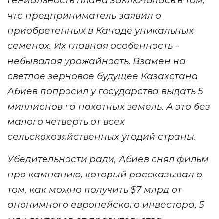
Гениальность плана заключалась в том,
что предприниматель заявил о
приобретенных в Канаде уникальных
семенах. Их главная особенность –
небывал
ая
урожайност
ь. Взамен на
светлое зерновое будущее Казахстана
Абиев попросил у государства
выдать 5
миллионов га пахотных земель.
А это без
малого четверть
от всех
сельскохозяйственных угодий
страны
.
Убедительности ради, Абиев снял фильм
про кампанию, который рассказывал о
том, к
ак можно получить $7 млрд от
анонимного европейского инвестора, 5