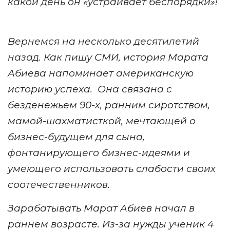
какой день он «устраивает беспорядки»!
Вернемся на несколько десятилетий
назад. Как пишу СМИ, и
стория Марата
Абиева напоминает американскую
истори
ю
успех
а
.
Она
связана с
безденежьем 90-х, ранн
и
м сиротством,
мамой-шахматисткой, мечтающей о
бизнес-будущем для сына,
фонтанирующего бизнес-идеями и
умеющего использовать слабости своих
соотечественников.
Зарабатывать Марат Абиев начал в
раннем возрасте.
Из-за нужды у
ченик 4