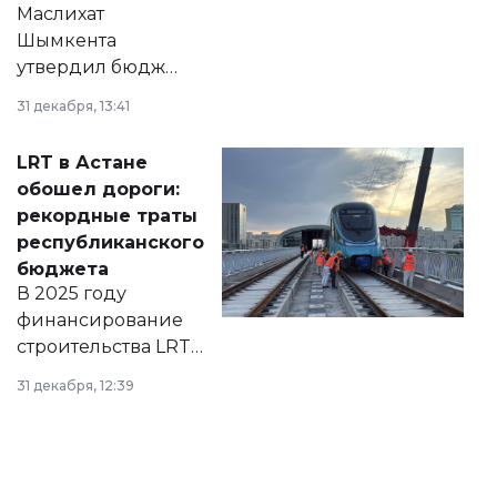
Маслихат
Шымкента
утвердил бюджет
города на 2026–
31 декабря, 13:41
2028 годы.
Соответствующий
LRT в Астане
документ
обошел дороги:
появился в базе
рекордные траты
нормативных
республиканского
правовых актов и
бюджета
на сайте маслихат
В 2025 году
города.
финансирование
строительства LRT
в Астане из
31 декабря, 12:39
республиканского
бюджета достигло
рекордных
объемов.