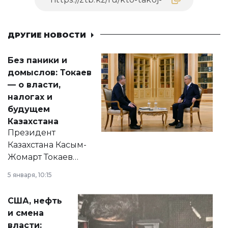
ДРУГИЕ НОВОСТИ
Без паники и
домыслов: Токаев
— о власти,
налогах и
будущем
Казахстана
Президент
Казахстана Касым-
Жомарт Токаев
прокомментировал
5 января, 10:15
сразу несколько
актуальных тем —
США, нефть
от слухов о
и смена
политических
власти: