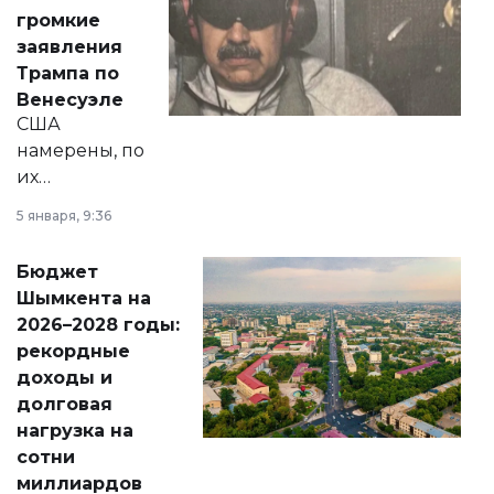
реформах до
громкие
вопросов армии,
заявления
экономики и
Трампа по
личного здоровья.
Венесуэле
США
намерены, по
их
утверждению,
5 января, 9:36
принести
свободу
Бюджет
народу
Шымкента на
Венесуэлы.
2026–2028 годы:
рекордные
доходы и
долговая
нагрузка на
сотни
миллиардов