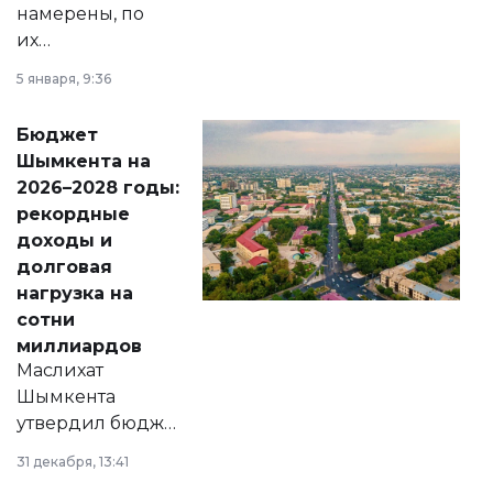
намерены, по
их
утверждению,
5 января, 9:36
принести
свободу
Бюджет
народу
Шымкента на
Венесуэлы.
2026–2028 годы:
рекордные
доходы и
долговая
нагрузка на
сотни
миллиардов
Маслихат
Шымкента
утвердил бюджет
города на 2026–
31 декабря, 13:41
2028 годы.