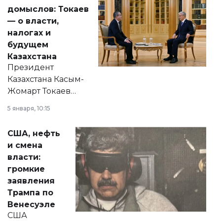
домыслов: Токаев
— о власти,
налогах и
будущем
Казахстана
Президент
Казахстана Касым-
Жомарт Токаев
прокомментировал
5 января, 10:15
сразу несколько
актуальных тем —
США, нефть
от слухов о
и смена
политических
власти:
реформах до
громкие
вопросов армии,
заявления
экономики и
Трампа по
личного здоровья.
Венесуэле
США