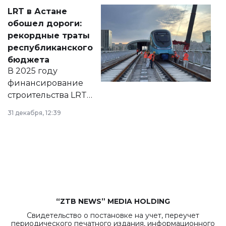
Соответствующий
LRT в Астане
документ
обошел дороги:
появился в базе
рекордные траты
нормативных
республиканского
правовых актов и
бюджета
на сайте маслихат
В 2025 году
города.
финансирование
строительства LRT
в Астане из
31 декабря, 12:39
республиканского
бюджета достигло
рекордных
объемов.
“ZTB NEWS” MEDIA HOLDING
Свидетельство о постановке на учет, переучет
периодического печатного издания, информационного