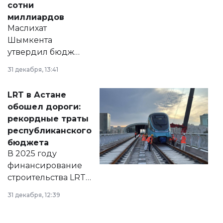
сотни
миллиардов
Маслихат
Шымкента
утвердил бюджет
города на 2026–
31 декабря, 13:41
2028 годы.
Соответствующий
LRT в Астане
документ
обошел дороги:
появился в базе
рекордные траты
нормативных
республиканского
правовых актов и
бюджета
на сайте маслихат
В 2025 году
города.
финансирование
строительства LRT
в Астане из
31 декабря, 12:39
республиканского
бюджета достигло