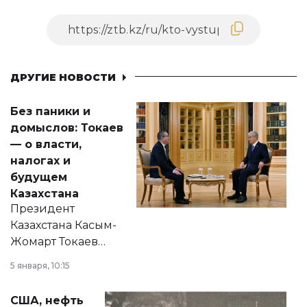
ДРУГИЕ НОВОСТИ
Без паники и
домыслов: Токаев
— о власти,
налогах и
будущем
Казахстана
Президент
Казахстана Касым-
Жомарт Токаев
прокомментировал
5 января, 10:15
сразу несколько
актуальных тем —
США, нефть