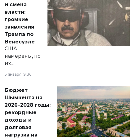
от слухов о
и смена
политических
власти:
реформах до
громкие
вопросов армии,
заявления
экономики и
Трампа по
личного здоровья.
Венесуэле
США
намерены, по
их
утверждению,
5 января, 9:36
принести
свободу
Бюджет
народу
Шымкента на
Венесуэлы.
2026–2028 годы:
рекордные
доходы и
долговая
нагрузка на