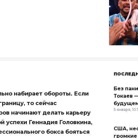
ПОСЛЕД
Без пан
льно набирает обороты. Если
Токаев —
границу, то сейчас
будущем
5 января, 10:
ров начинают делать карьеру
ой успехи Геннадия Головкина,
США, неф
ессионального бокса бояться
громкие