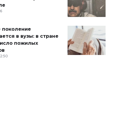
ле
36
 поколение
ется в вузы: в стране
число пожилых
ов
12:50