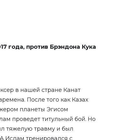
17 года, против Брэндона Кука
оксер в нашей стране Канат
ремена. После того как Казах
жером планеты Эгисом
слам проведет титульный бой. Но
чил тяжелую травму и был
А Ислам тренировался с