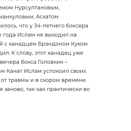
имом Нурсултановым,
манкуловым, Асхатом
илось, что у 34-летнего боксера
ше года Ислам не выходил на
ой с канадцем Брэндоном Куком
ил. К слову, этот канадец уже
вечера бокса Головкин –
ам Канат Ислам успокоил своих
 от травмы и в скором времени
я заново, так как практически во