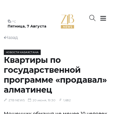
°C
Пятница, 7 Августа
Назад
НОВОСТИ КАЗАХСТАНА
Квартиры по
государственной
программе «продавал»
алматинец
ZTB NEWS
20 июня, 19:30
1,682
Мошенник обманул не менее 10 человек