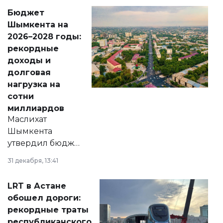
свободу
Бюджет
народу
Шымкента на
Венесуэлы.
2026–2028 годы:
рекордные
доходы и
долговая
нагрузка на
сотни
миллиардов
Маслихат
Шымкента
утвердил бюджет
города на 2026–
31 декабря, 13:41
2028 годы.
Соответствующий
LRT в Астане
документ
обошел дороги:
появился в базе
рекордные траты
нормативных
республиканского