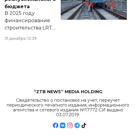
правовых актов и
бюджета
на сайте маслихат
В 2025 году
города.
финансирование
строительства LRT
в Астане из
31 декабря, 12:39
республиканского
бюджета достигло
рекордных
объемов.
“ZTB NEWS” MEDIA HOLDING
Свидетельство о постановке на учет, переучет
периодического печатного издания, информационного
агентства и сетевого издания №17772-СИ выдано
03.07.2019.