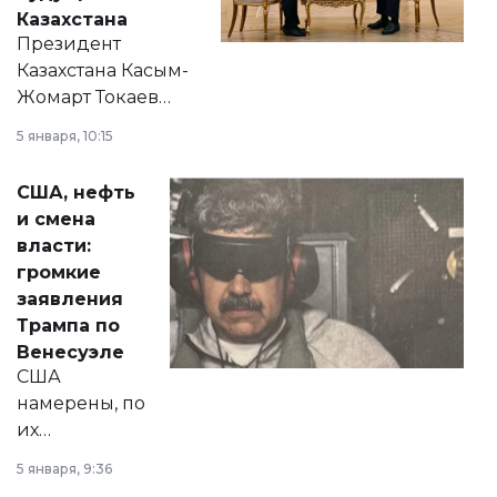
Казахстана
Президент
Казахстана Касым-
Жомарт Токаев
прокомментировал
5 января, 10:15
сразу несколько
актуальных тем —
США, нефть
от слухов о
и смена
политических
власти:
реформах до
громкие
вопросов армии,
заявления
экономики и
Трампа по
личного здоровья.
Венесуэле
США
намерены, по
их
утверждению,
5 января, 9:36
принести