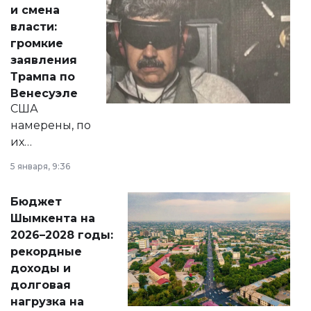
от слухов о
и смена
политических
власти:
реформах до
громкие
вопросов армии,
заявления
экономики и
Трампа по
личного здоровья.
Венесуэле
США
намерены, по
их
утверждению,
5 января, 9:36
принести
свободу
Бюджет
народу
Шымкента на
Венесуэлы.
2026–2028 годы:
рекордные
доходы и
долговая
нагрузка на