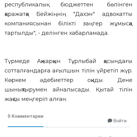
республикалық бюджеттен бөлінген
қаражатқа Бейжіңнің "Дахэн" адвокаттық
компаниясынан білікті заңгер жұмысқа
тартылды", - делінген хабарламада.
Түрмеде Ақжарқын Тұрлыбай қасындағы
сотталғандарға ағылшын тілін үйретіп жүр.
Көркем әдебиеттер оқиды. Дене
шынықтырумен айналысады. Қытай тілін
жақсы меңгеріп алған.
0 Комментарии
Войти