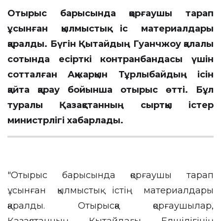
Отырыс барысында қорғаушы тарап
ұсынған қылмыстық іс материалдары
қаралды.
Бүгін Қытайдың Гуанчжоу қалалық
сотында есірткі контранбандасы үшін
сотталған Ақжарқын Тұрлыбайдың ісін
қайта қарау бойынша отырыс өтті. Бұл
туралы Қазақстанның сыртқы істер
министрлігі хабарлады.
"Отырыс барысында қорғаушы тарап
ұсынған қылмыстық істің материалдары
қаралды. Отырысқа қорғаушылар,