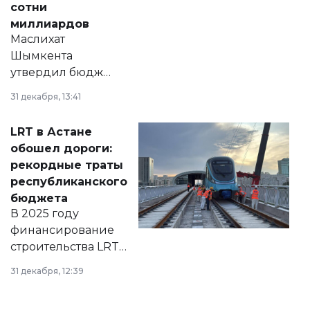
сотни
миллиардов
Маслихат
Шымкента
утвердил бюджет
города на 2026–
31 декабря, 13:41
2028 годы.
Соответствующий
LRT в Астане
документ
обошел дороги:
появился в базе
рекордные траты
нормативных
республиканского
правовых актов и
бюджета
на сайте маслихат
В 2025 году
города.
финансирование
строительства LRT
в Астане из
31 декабря, 12:39
республиканского
бюджета достигло