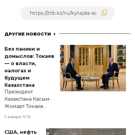
ДРУГИЕ НОВОСТИ
Без паники и
домыслов: Токаев
— о власти,
налогах и
будущем
Казахстана
Президент
Казахстана Касым-
Жомарт Токаев
прокомментировал
5 января, 10:15
сразу несколько
актуальных тем —
США, нефть