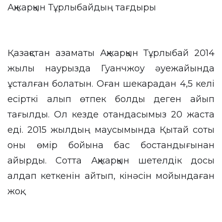
Ақжарқын Тұрлыбайдың тағдыры
Қазақстан азаматы Ақжарқын Тұрлыбай 2014
жылы наурызда Гуанчжоу әуежайында
ұсталған болатын. Оған шекарадан 4,5 келі
есірткі алып өтпек болды деген айып
тағылды. Ол кезде отандасымыз 20 жаста
еді. 2015 жылдың маусымында Қытай соты
оны өмір бойына бас бостандығынан
айырды. Сотта Ақжарқын шетелдік досы
алдап кеткенін айтып, кінәсін мойындаған
жоқ.