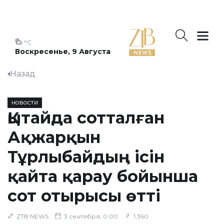
°C
Воскресенье, 9 Августа
Назад
НОВОСТИ
Қытайда сотталған
Ақжарқын
Тұрлыбайдың ісін
қайта қарау бойынша
сот отырысы өтті
ZTB NEWS
3 сентября, 0:00
1,360