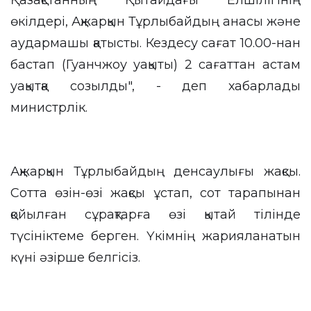
Қазақстанның Қытайдағы Елшілігінің
өкілдері, Ақжарқын Тұрлыбайдың анасы және
аудармашы қатысты. Кездесу сағат 10.00-нан
бастап (Гуанчжоу уақыты) 2 сағаттан астам
уақытқа созылды", - деп хабарлады
министрлік.
Ақжарқын Тұрлыбайдың денсаулығы жақсы.
Сотта өзін-өзі жақсы ұстап, сот тарапынан
қойылған сұрақтарға өзі қытай тілінде
түсініктеме берген. Үкімнің жарияланатын
күні әзірше белгісіз.