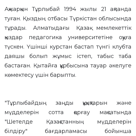
Ақжарқын Тұрлыбай 1994 жылы 21 ақпанда
туған. Қыздың отбасы Түркістан облысында
тұрады. Алматыдағы Қазақ мемлекеттік
қыздар педагогика университетіне оқуға
түскен. Үшінші курстан бастап түнгі клубта
даяшы болып жұмыс істеп, табыс таба
бастаған. Қытайға құрбысына тауар әкелуге
көмектесу үшін барыпты.
"Тұрлыбайдың заңды құқықтарын және
мүдделерін сотта қорғау мақсатында
"Шетелде Қазақстанның мүдделерін
білдіру" бағдарламасы бойынша