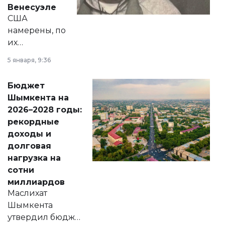
личного здоровья.
Венесуэле
США
намерены, по
их
утверждению,
5 января, 9:36
принести
свободу
Бюджет
народу
Шымкента на
Венесуэлы.
2026–2028 годы:
рекордные
доходы и
долговая
нагрузка на
сотни
миллиардов
Маслихат
Шымкента
утвердил бюджет