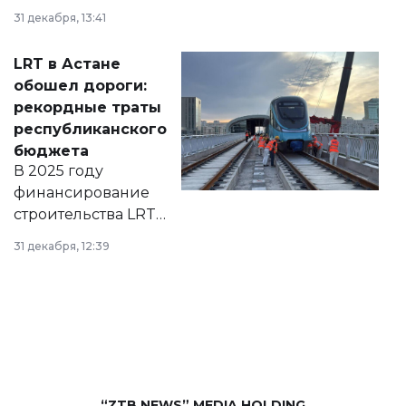
города на 2026–
31 декабря, 13:41
2028 годы.
Соответствующий
LRT в Астане
документ
обошел дороги:
появился в базе
рекордные траты
нормативных
республиканского
правовых актов и
бюджета
на сайте маслихат
В 2025 году
города.
финансирование
строительства LRT
в Астане из
31 декабря, 12:39
республиканского
бюджета достигло
рекордных
объемов.
“ZTB NEWS” MEDIA HOLDING