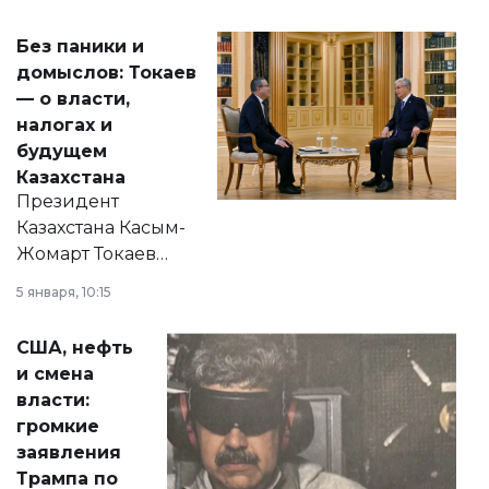
Без паники и
домыслов: Токаев
— о власти,
налогах и
будущем
Казахстана
Президент
Казахстана Касым-
Жомарт Токаев
прокомментировал
5 января, 10:15
сразу несколько
актуальных тем —
США, нефть
от слухов о
и смена
политических
власти:
реформах до
громкие
вопросов армии,
заявления
экономики и
Трампа по