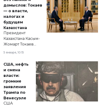
домыслов: Токаев
— о власти,
налогах и
будущем
Казахстана
Президент
Казахстана Касым-
Жомарт Токаев
прокомментировал
5 января, 10:15
сразу несколько
актуальных тем —
США, нефть
от слухов о
и смена
политических
власти:
реформах до
громкие
вопросов армии,
заявления
экономики и
Трампа по
личного здоровья.
Венесуэле
США