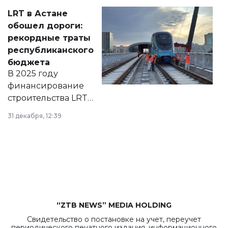
Соответствующий
LRT в Астане
документ
обошел дороги:
появился в базе
рекордные траты
нормативных
республиканского
правовых актов и
бюджета
на сайте маслихат
В 2025 году
города.
финансирование
строительства LRT
в Астане из
31 декабря, 12:39
республиканского
бюджета достигло
рекордных
объемов.
“ZTB NEWS” MEDIA HOLDING
Свидетельство о постановке на учет, переучет
периодического печатного издания, информационного