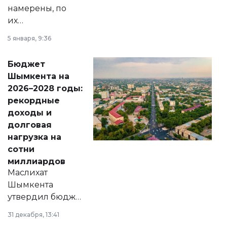
намерены, по
их
утверждению,
5 января, 9:36
принести
свободу
Бюджет
народу
Шымкента на
Венесуэлы.
2026–2028 годы:
рекордные
доходы и
долговая
нагрузка на
сотни
миллиардов
Маслихат
Шымкента
утвердил бюджет
города на 2026–
31 декабря, 13:41
2028 годы.