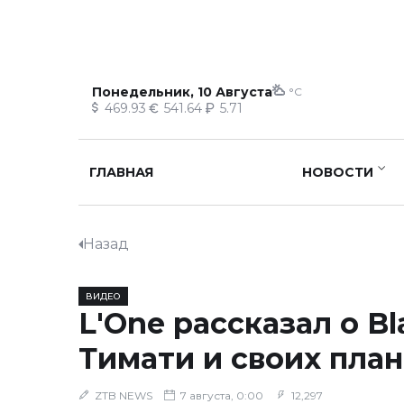
Понедельник, 10 Августа
°C
469.93
541.64
5.71
ГЛАВНАЯ
НОВОСТИ
Назад
ВИДЕО
L'One рассказал о Bla
Тимати и своих план
ZTB NEWS
7 августа, 0:00
12,297