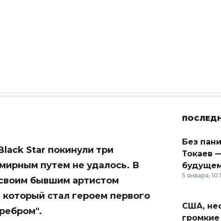
ПОСЛЕД
Без пан
Black Star покинули три
Токаев —
 мирным путем не удалось. В
будущем
5 января, 10:
 своим бывшим артистом
, который стал героем первого
США, неф
ребром".
громкие