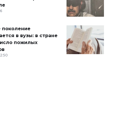
ле
36
 поколение
ется в вузы: в стране
число пожилых
ов
12:50