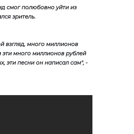
рид смог полюбовно уйти из
ался зритель.
ой взгляд, много миллионов
а эти много миллионов рублей
х, эти песни он написал сам", -