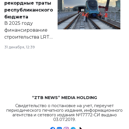
рекордные траты
нормативных
республиканского
правовых актов и
бюджета
на сайте маслихат
В 2025 году
города.
финансирование
строительства LRT
в Астане из
31 декабря, 12:39
республиканского
бюджета достигло
рекордных
объемов.
“ZTB NEWS” MEDIA HOLDING
Свидетельство о постановке на учет, переучет
периодического печатного издания, информационного
агентства и сетевого издания №17772-СИ выдано
03.07.2019.