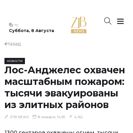
°C
Суббота, 8 Августа
Назад
НОВОСТИ
Лос-Анджелес охвачен
масштабным пожаром:
тысячи эвакуированы
из элитных районов
ZTB NEWS
8 января, 14:55
4,162
1300 гектаров охвачены огнем, тысячи