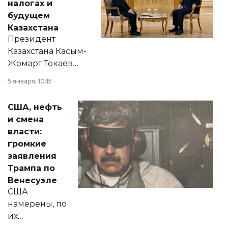
налогах и
будущем
Казахстана
Президент
Казахстана Касым-
Жомарт Токаев
прокомментировал
5 января, 10:15
сразу несколько
актуальных тем —
США, нефть
от слухов о
и смена
политических
власти:
реформах до
громкие
вопросов армии,
заявления
экономики и
Трампа по
личного здоровья.
Венесуэле
США
намерены, по
их