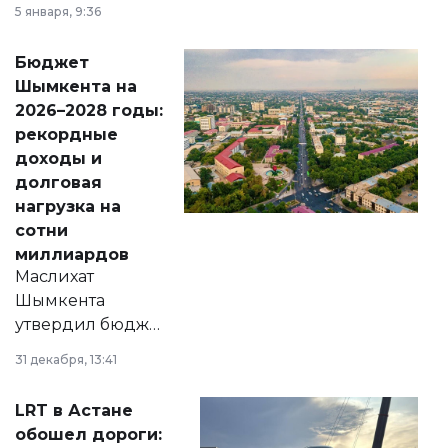
утверждению,
5 января, 9:36
принести
свободу
Бюджет
народу
Шымкента на
Венесуэлы.
2026–2028 годы:
рекордные
доходы и
долговая
нагрузка на
сотни
миллиардов
Маслихат
Шымкента
утвердил бюджет
города на 2026–
31 декабря, 13:41
2028 годы.
Соответствующий
LRT в Астане
документ
обошел дороги:
появился в базе