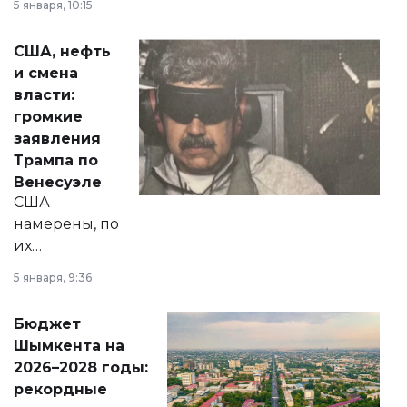
5 января, 10:15
сразу несколько
актуальных тем —
США, нефть
от слухов о
и смена
политических
власти:
реформах до
громкие
вопросов армии,
заявления
экономики и
Трампа по
личного здоровья.
Венесуэле
США
намерены, по
их
утверждению,
5 января, 9:36
принести
свободу
Бюджет
народу
Шымкента на
Венесуэлы.
2026–2028 годы:
рекордные