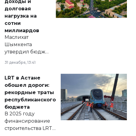
доходы и
долговая
нагрузка на
сотни
миллиардов
Маслихат
Шымкента
утвердил бюджет
города на 2026–
31 декабря, 13:41
2028 годы.
Соответствующий
LRT в Астане
документ
обошел дороги:
появился в базе
рекордные траты
нормативных
республиканского
правовых актов и
бюджета
на сайте маслихат
В 2025 году
города.
финансирование
строительства LRT
в Астане из