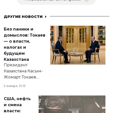
ДРУГИЕ НОВОСТИ
Без паники и
домыслов: Токаев
— о власти,
налогах и
будущем
Казахстана
Президент
Казахстана Касым-
Жомарт Токаев
прокомментировал
5 января, 10:15
сразу несколько
актуальных тем —
США, нефть
от слухов о
и смена
политических
власти: