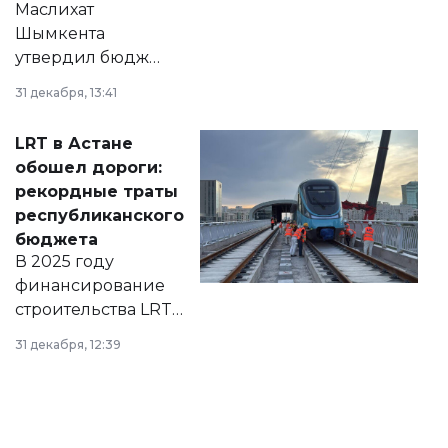
Маслихат
Шымкента
утвердил бюджет
города на 2026–
31 декабря, 13:41
2028 годы.
Соответствующий
LRT в Астане
документ
обошел дороги:
появился в базе
рекордные траты
нормативных
республиканского
правовых актов и
бюджета
на сайте маслихат
В 2025 году
города.
финансирование
строительства LRT
в Астане из
31 декабря, 12:39
республиканского
бюджета достигло
рекордных
объемов.