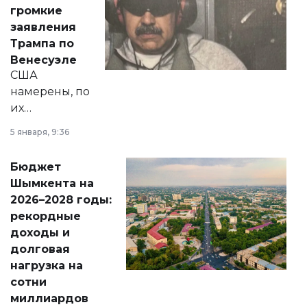
реформах до
громкие
вопросов армии,
заявления
экономики и
Трампа по
личного здоровья.
Венесуэле
США
намерены, по
их
утверждению,
5 января, 9:36
принести
свободу
Бюджет
народу
Шымкента на
Венесуэлы.
2026–2028 годы:
рекордные
доходы и
долговая
нагрузка на
сотни
миллиардов