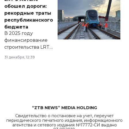
документ
обошел дороги:
появился в базе
рекордные траты
нормативных
республиканского
правовых актов и
бюджета
на сайте маслихат
В 2025 году
города.
финансирование
строительства LRT
в Астане из
31 декабря, 12:39
республиканского
бюджета достигло
рекордных
объемов.
“ZTB NEWS” MEDIA HOLDING
Свидетельство о постановке на учет, переучет
периодического печатного издания, информационного
агентства и сетевого издания №17772-СИ выдано