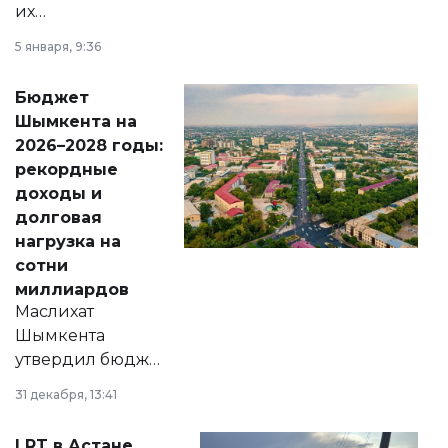
их
утверждению,
5 января, 9:36
принести
свободу
Бюджет
народу
Шымкента на
Венесуэлы.
2026–2028 годы:
рекордные
доходы и
долговая
нагрузка на
сотни
миллиардов
Маслихат
Шымкента
утвердил бюджет
города на 2026–
31 декабря, 13:41
2028 годы.
Соответствующий
LRT в Астане