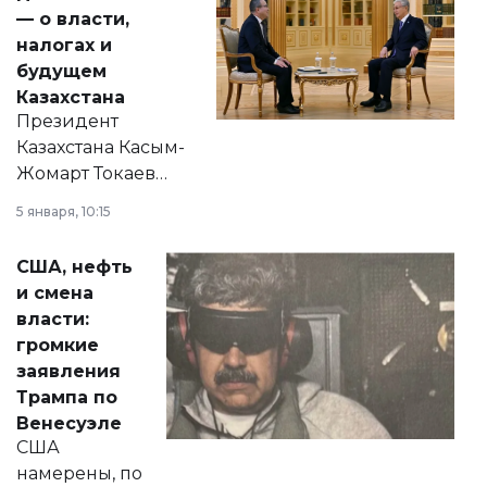
— о власти,
налогах и
будущем
Казахстана
Президент
Казахстана Касым-
Жомарт Токаев
прокомментировал
5 января, 10:15
сразу несколько
актуальных тем —
США, нефть
от слухов о
и смена
политических
власти:
реформах до
громкие
вопросов армии,
заявления
экономики и
Трампа по
личного здоровья.
Венесуэле
США
намерены, по