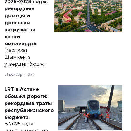
2026–2028 годы:
рекордные
доходы и
долговая
нагрузка на
сотни
миллиардов
Маслихат
Шымкента
утвердил бюджет
города на 2026–
31 декабря, 13:41
2028 годы.
Соответствующий
LRT в Астане
документ
обошел дороги:
появился в базе
рекордные траты
нормативных
республиканского
правовых актов и
бюджета
на сайте маслихат
В 2025 году
города.
финансирование