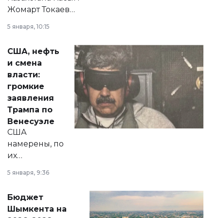
Жомарт Токаев
прокомментировал
5 января, 10:15
сразу несколько
актуальных тем —
США, нефть
от слухов о
и смена
политических
власти:
реформах до
громкие
вопросов армии,
заявления
экономики и
Трампа по
личного здоровья.
Венесуэле
США
намерены, по
их
утверждению,
5 января, 9:36
принести
свободу
Бюджет
народу
Шымкента на
Венесуэлы.