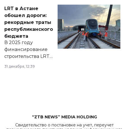
Соответствующий
LRT в Астане
документ
обошел дороги:
появился в базе
рекордные траты
нормативных
республиканского
правовых актов и
бюджета
на сайте маслихат
В 2025 году
города.
финансирование
строительства LRT
в Астане из
31 декабря, 12:39
республиканского
бюджета достигло
рекордных
объемов.
“ZTB NEWS” MEDIA HOLDING
Свидетельство о постановке на учет, переучет