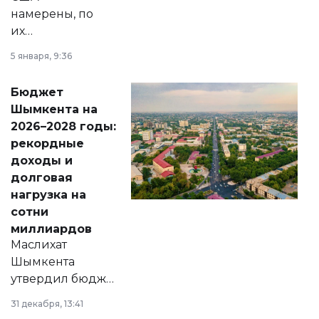
намерены, по
их
утверждению,
5 января, 9:36
принести
свободу
Бюджет
народу
Шымкента на
Венесуэлы.
2026–2028 годы:
рекордные
доходы и
долговая
нагрузка на
сотни
миллиардов
Маслихат
Шымкента
утвердил бюджет
города на 2026–
31 декабря, 13:41
2028 годы.