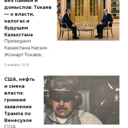
Без паники и
домыслов: Токаев
— о власти,
налогах и
будущем
Казахстана
Президент
Казахстана Касым-
Жомарт Токаев
прокомментировал
5 января, 10:15
сразу несколько
актуальных тем —
США, нефть
от слухов о
и смена
политических
власти:
реформах до
громкие
вопросов армии,
заявления
экономики и
Трампа по
личного здоровья.
Венесуэле
США