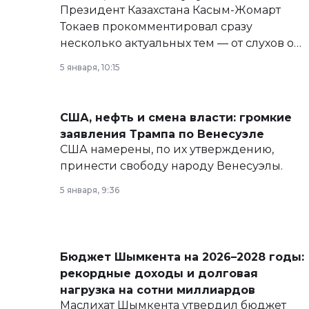
Президент Казахстана Касым-Жомарт
Токаев прокомментировал сразу
несколько актуальных тем — от слухов о
политических реформах до вопросов
5 января, 10:15
армии, экономики и личного здоровья.
США, нефть и смена власти: громкие
заявления Трампа по Венесуэле
США намерены, по их утверждению,
принести свободу народу Венесуэлы.
5 января, 9:36
Бюджет Шымкента на 2026–2028 годы:
рекордные доходы и долговая
нагрузка на сотни миллиардов
Маслихат Шымкента утвердил бюджет