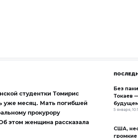
ПОСЛЕД
Без пан
анской студентки Томирис
Токаев —
ь уже месяц. Мать погибшей
будущем
5 января, 10:
ральному прокурору
Об этом женщина рассказала
США, неф
громкие