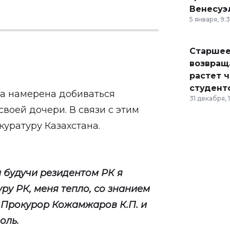
Венесуэ
5 января, 9:
Старшее
возвраща
растет 
студент
на намерена добиваться
31 декабря, 
воей дочери. В связи с этим
уратуру Казахстана.
 будучи резидентом РК я
ру РК, меня тепло, со знанием
 Прокурор Кожамжаров К.П. и
оль.