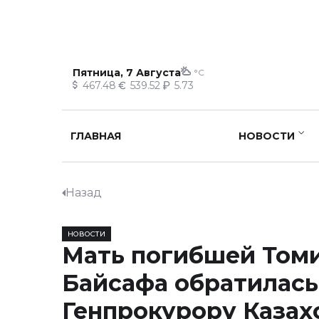
Пятница, 7 Августа
°C
467.48
539.52
5.73
ГЛАВНАЯ
НОВОСТИ
Назад
НОВОСТИ
Мать погибшей Том
Байсафа обратилась
Генпрокурору Казах