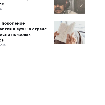
ле
36
 поколение
ется в вузы: в стране
число пожилых
ов
12:50