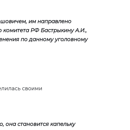
ешовичем, им направлено
 комитета РФ Бастрыкину А.И.,
менения по данному уголовному
елилась своими
ю, она становится капельку