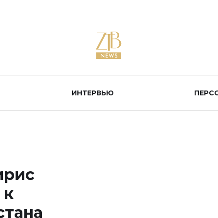
ИНТЕРВЬЮ
ПЕРС
ирис
 к
стана