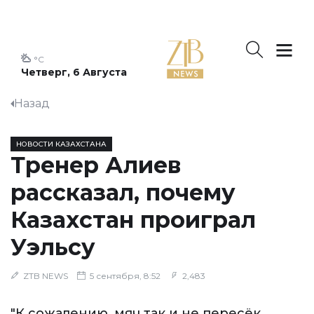
°C
Четверг, 6 Августа
Назад
НОВОСТИ КАЗАХСТАНА
Тренер Алиев
рассказал, почему
Казахстан проиграл
Уэльсу
ZTB NEWS
5 сентября, 8:52
2,483
"К сожалению, мяч так и не пересёк