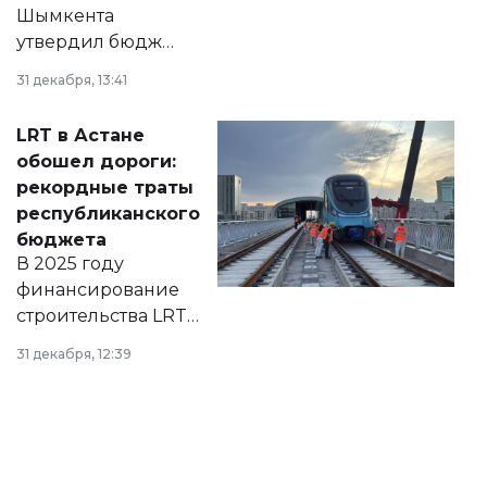
Шымкента
утвердил бюджет
города на 2026–
31 декабря, 13:41
2028 годы.
Соответствующий
LRT в Астане
документ
обошел дороги:
появился в базе
рекордные траты
нормативных
республиканского
правовых актов и
бюджета
на сайте маслихат
В 2025 году
города.
финансирование
строительства LRT
в Астане из
31 декабря, 12:39
республиканского
бюджета достигло
рекордных
объемов.