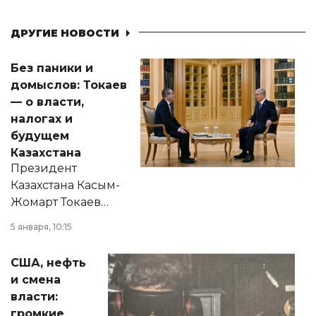
ДРУГИЕ НОВОСТИ
Без паники и
домыслов: Токаев
— о власти,
налогах и
будущем
Казахстана
Президент
Казахстана Касым-
Жомарт Токаев
прокомментировал
5 января, 10:15
сразу несколько
актуальных тем —
США, нефть
от слухов о
и смена
политических
власти:
реформах до
громкие