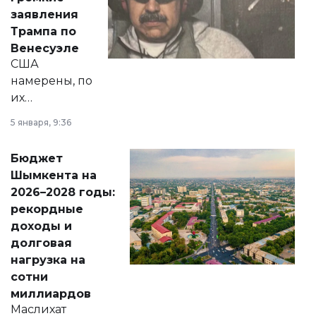
вопросов армии,
заявления
экономики и
Трампа по
личного здоровья.
Венесуэле
США
намерены, по
их
утверждению,
5 января, 9:36
принести
свободу
Бюджет
народу
Шымкента на
Венесуэлы.
2026–2028 годы:
рекордные
доходы и
долговая
нагрузка на
сотни
миллиардов
Маслихат