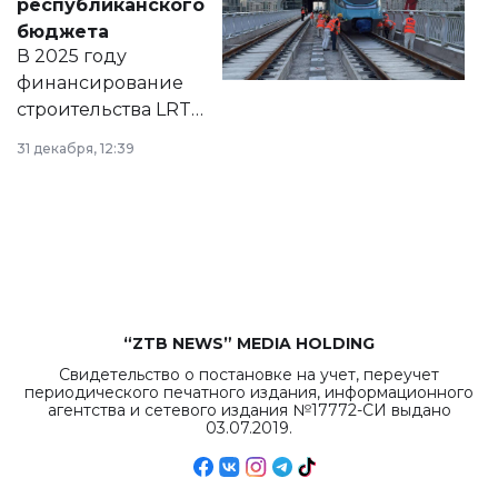
республиканского
правовых актов и
бюджета
на сайте маслихат
В 2025 году
города.
финансирование
строительства LRT
в Астане из
31 декабря, 12:39
республиканского
бюджета достигло
рекордных
объемов.
“ZTB NEWS” MEDIA HOLDING
Свидетельство о постановке на учет, переучет
периодического печатного издания, информационного
агентства и сетевого издания №17772-СИ выдано
03.07.2019.