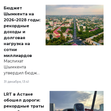
свободу
Бюджет
народу
Шымкента на
Венесуэлы.
2026–2028 годы:
рекордные
доходы и
долговая
нагрузка на
сотни
миллиардов
Маслихат
Шымкента
утвердил бюджет
города на 2026–
31 декабря, 13:41
2028 годы.
Соответствующий
LRT в Астане
документ
обошел дороги:
появился в базе
рекордные траты
нормативных