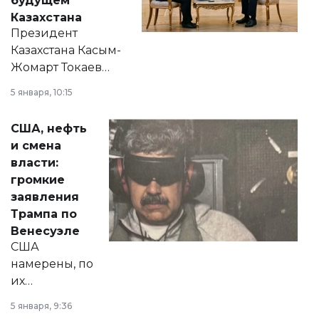
будущем
Казахстана
Президент
Казахстана Касым-
Жомарт Токаев
прокомментировал
5 января, 10:15
сразу несколько
актуальных тем —
США, нефть
от слухов о
и смена
политических
власти:
реформах до
громкие
вопросов армии,
заявления
экономики и
Трампа по
личного здоровья.
Венесуэле
США
намерены, по
их
утверждению,
5 января, 9:36
принести