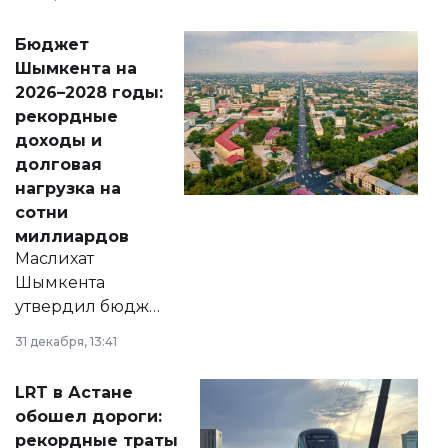
принести
свободу
Бюджет
народу
Шымкента на
Венесуэлы.
2026–2028 годы:
рекордные
доходы и
долговая
нагрузка на
сотни
миллиардов
Маслихат
Шымкента
утвердил бюджет
города на 2026–
31 декабря, 13:41
2028 годы.
Соответствующий
LRT в Астане
документ
обошел дороги:
появился в базе
рекордные траты