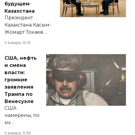
будущем
Казахстана
Президент
Казахстана Касым-
Жомарт Токаев
прокомментировал
5 января, 10:15
сразу несколько
актуальных тем —
США, нефть
от слухов о
и смена
политических
власти:
реформах до
громкие
вопросов армии,
заявления
экономики и
Трампа по
личного здоровья.
Венесуэле
США
намерены, по
их
утверждению,
5 января, 9:36