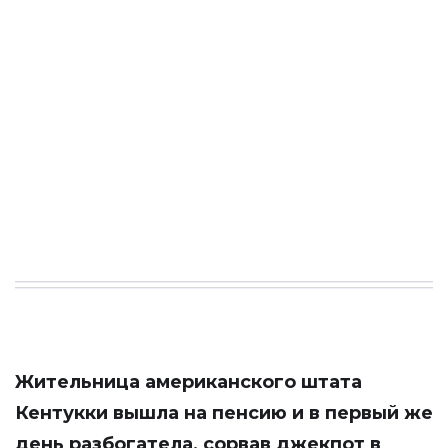
Жительница американского штата
Кентукки вышла на пенсию и в первый же
день разбогатела, сорвав джекпот в