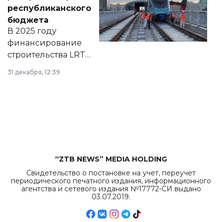
нормативных
республиканского
правовых актов и
бюджета
на сайте маслихат
В 2025 году
города.
финансирование
строительства LRT
в Астане из
31 декабря, 12:39
республиканского
бюджета достигло
рекордных
объемов.
“ZTB NEWS” MEDIA HOLDING
Свидетельство о постановке на учет, переучет
периодического печатного издания, информационного
агентства и сетевого издания №17772-СИ выдано
03.07.2019.