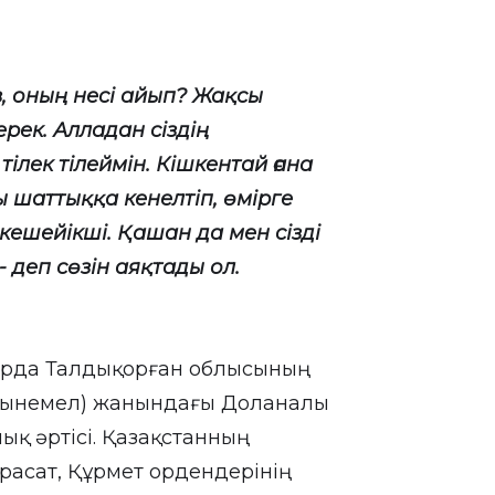
, оның несі айып? Жақсы
рек. Алладан сіздің
тілек тілеймін. Кішкентай ғана
 шаттыққа кенелтіп, өмірге
 кешейікші. Қашан да мен сізді
 - деп сөзін аяқтады ол.
тарда Талдықорған облысының
Алтынемел) жанындағы Доланалы
ық әртісі. Қазақстанның
расат, Құрмет ордендерінің