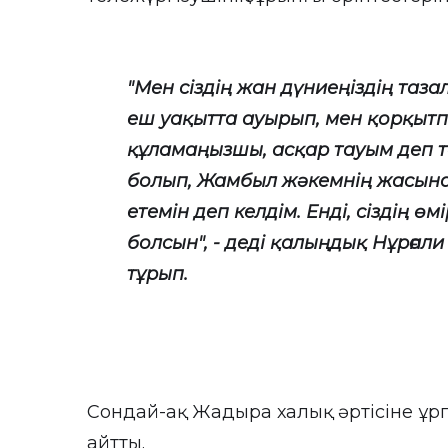
"Мен сіздің жан дүниеңіздің таз
еш уақытта ауырып, мен қорқытп
құламаңызшы, асқар тауым деп т
болып, Жамбыл жәкемнің жасынан
етемін деп келдім. Енді, сіздің өм
болсын", - деді қалыңдық Нұрғал
тұрып.
Сондай-ақ Жадыра халық әртісіне ұрп
айтты.