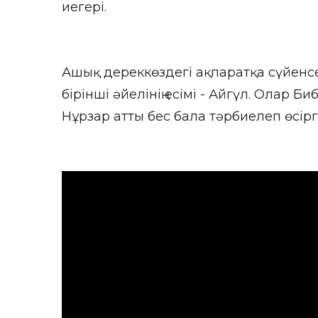
иегері.
Ашық дереккөздегі ақпаратқа сүйенсе
бірінші әйелінің есімі - Айгүл. Олар Би
Нұрзар атты бес бала тәрбиелеп өсірг