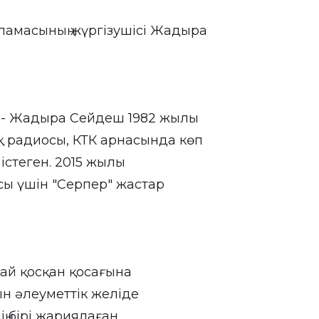
рламасының жүргізушісі Жадыра
ы - Жадыра Сейдеш 1982 жылы
ақ радиосы, КТК арнасында көп
істеген. 2015 жылы
ы үшін "Серпер" жастар
й қосқан қосағына
ын әлеуметтік желіде
ң бірі жариялаған.