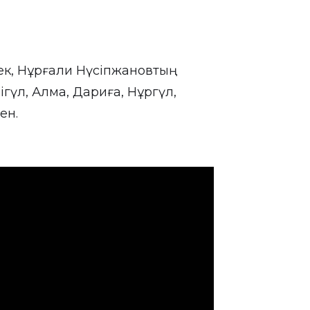
к, Нұрғали Нүсіпжановтың
бігүл, Алма, Дариға, Нұргүл,
ен.