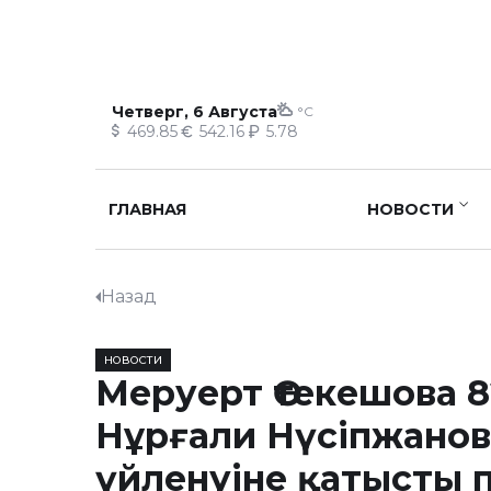
Четверг, 6 Августа
°C
469.85
542.16
5.78
ГЛАВНАЯ
НОВОСТИ
Назад
НОВОСТИ
Меруерт Өтекешова 
Нұрғали Нүсіпжано
үйленуіне қатысты п