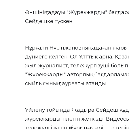
Әншінің таңдауы "Жүрекжарды" бағда
Сейдешке түскен.
Нұрғали Нүсіпжановтың таңдаған жар
дүниеге келген. Ол Ұлттық арна, Қаз
жыл журналист, тележүргізуші болып 
"Жүрекжарды" авторлық бағдарламас
сыйлығының лауреаты атанды.
Үйлену тойында Жадыра Сейдеш құда
жүрекжарды тілегін жеткізді. Видеос
тележүргізушінің бұрынғы әріптестеріні