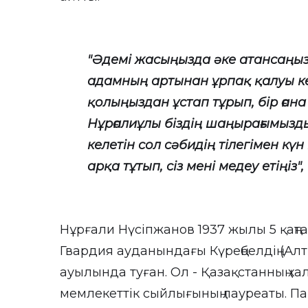
"Әдемі жасыңызда әке атансаңыз
адамның артынан ұрпақ қалуы ке
қолыңыздан ұстап тұрып, бір ғана 
Нұрғалиұлы біздің шаңырағымызды
келетін сол сәбидің тілегімен күн
арқа тұтып, сіз мені медеу етіңіз",
Нұрғали Нүсіпжанов 1937 жылы 5 қаң
Гвардия ауданындағы Күреңбелдің (
ауылында туған. Ол - Қазақстанның хал
мемлекеттік сыйлығының лауреаты. Па