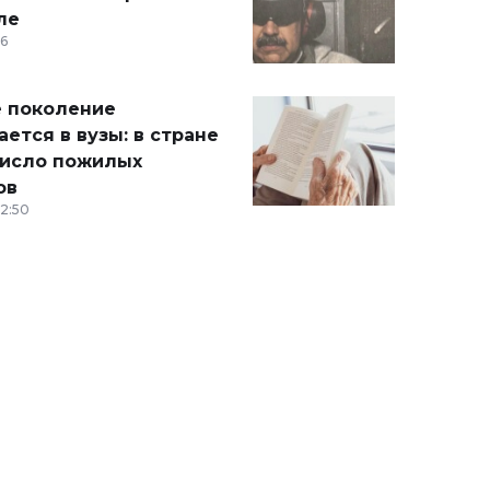
ле
36
 поколение
ется в вузы: в стране
число пожилых
ов
12:50