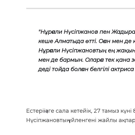
"Нұрғали Нүсіпжанов пен Жадыра 
кеше Алматыда өтті. Оған мен де 
Нұрғали Нүсіпжановтың ең жақын
мен де бармын. Оларға тек қана з
деді тойда болған белгілі актрис
Естеріңізге сала кетейік, 27 тамыз күн
Нүсіпжановтың үйленгені жайлы ақпар