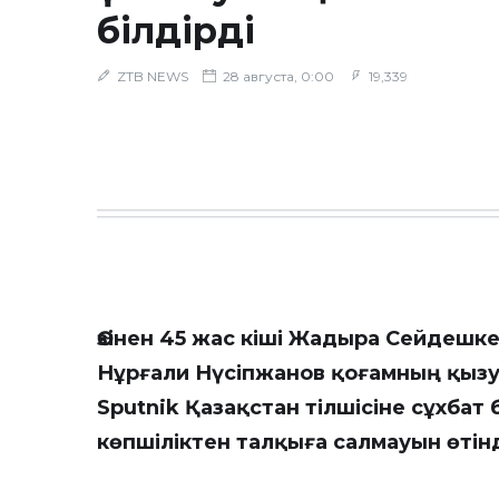
білдірді
ZTB NEWS
28 августа, 0:00
19,339
Өзінен 45 жас кіші Жадыра Сейдешк
Нұрғали Нүсіпжанов қоғамның қызу
Sputnik Қазақстан
тілшісіне сұхбат
көпшіліктен талқыға салмауын өтінд