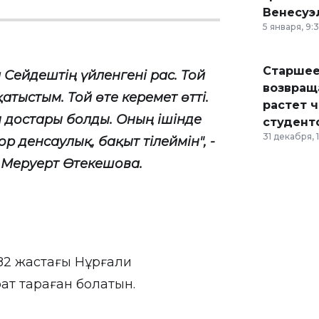
Венесуэ
5 января, 9:
Старшее
Сейдештің үйленгені рас. Той
возвраща
қатыстым. Той өте керемет өтті.
растет 
 достары болды. Оның ішінде
студент
31 декабря, 
ор денсаулық, бақыт тілеймін", -
а Меруерт Өтекешова.
і 82 жастағы Нұрғали
ат тараған болатын.