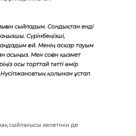
алығын сыйладым. Сондықтан енді
аңызшы. Сүрінбеңізші,
аңдадым ғой. Менің асқар тауым
 асыңыз. Мен соған қызмет
іріңіз осы торттай тәтті өмір
и Нүсіпжановтың қолынан ұстап
ақ сыйлағысы келетінін де