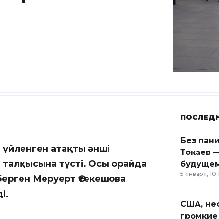
ПОСЛЕД
Без пан
е үйленген атақты әнші
Токаев —
 талқысына түсті. Осы орайда
будущем
5 января, 10:
 берген Меруерт Өтекешова
і.
США, неф
громкие