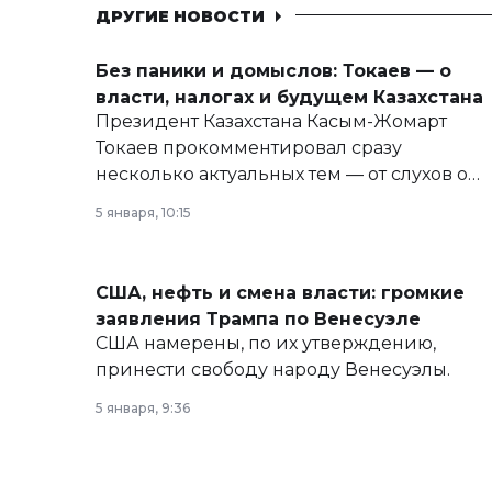
ДРУГИЕ НОВОСТИ
Без паники и домыслов: Токаев — о
власти, налогах и будущем Казахстана
Президент Казахстана Касым-Жомарт
Токаев прокомментировал сразу
несколько актуальных тем — от слухов о
политических реформах до вопросов
5 января, 10:15
армии, экономики и личного здоровья.
США, нефть и смена власти: громкие
заявления Трампа по Венесуэле
США намерены, по их утверждению,
принести свободу народу Венесуэлы.
5 января, 9:36