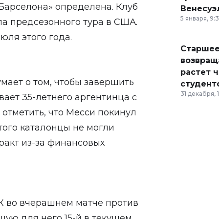
Барселона» определена. Клуб
Венесуэ
5 января, 9:
ла предсезонного тура в США.
июля этого года.
Старшее
возвраща
растет 
мает о том, чтобы завершить
студент
31 декабря, 
вает 35-летнего аргентинца с
 отметить, что Месси покинул
этого каталонцы не могли
ракт из-за финансовых
Ж во вчерашнем матче против
шую для него 15-й в текущем