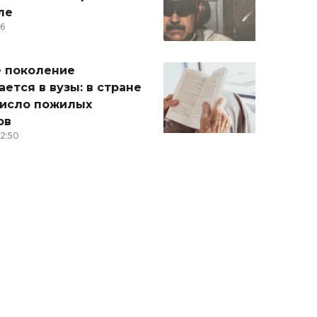
ле
36
 поколение
ется в вузы: в стране
число пожилых
ов
12:50