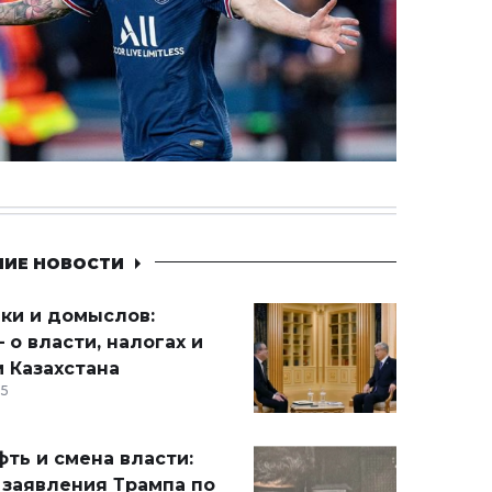
НИЕ НОВОСТИ
ики и домыслов:
 о власти, налогах и
 Казахстана
15
ть и смена власти:
 заявления Трампа по