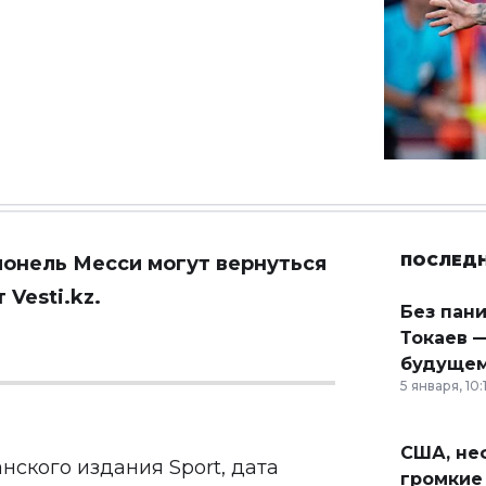
ПОСЛЕД
онель Месси могут вернуться
т
Vesti.kz.
Без пан
Токаев —
будущем
5 января, 10:
США, неф
нского издания Sport, дата
громкие