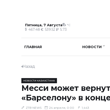
Пятница, 7 Августа
°C
467.48
539.52
5.73
ГЛАВНАЯ
НОВОСТИ
Назад
НОВОСТИ КАЗАХСТАНА
Месси может вернут
«Барселону» в конц
ZTB NEWS
24 апреля, 0:00
1,443