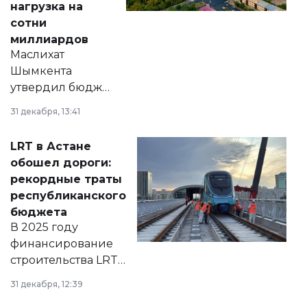
нагрузка на
сотни
миллиардов
Маслихат
Шымкента
утвердил бюджет
города на 2026–
31 декабря, 13:41
2028 годы.
Соответствующий
LRT в Астане
документ
обошел дороги:
появился в базе
рекордные траты
нормативных
республиканского
правовых актов и
бюджета
на сайте маслихат
В 2025 году
города.
финансирование
строительства LRT
в Астане из
31 декабря, 12:39
республиканского