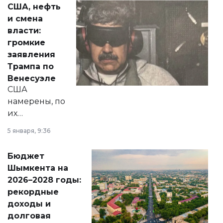
США, нефть
от слухов о
и смена
политических
власти:
реформах до
громкие
вопросов армии,
заявления
экономики и
Трампа по
личного здоровья.
Венесуэле
США
намерены, по
их
утверждению,
5 января, 9:36
принести
свободу
Бюджет
народу
Шымкента на
Венесуэлы.
2026–2028 годы:
рекордные
доходы и
долговая