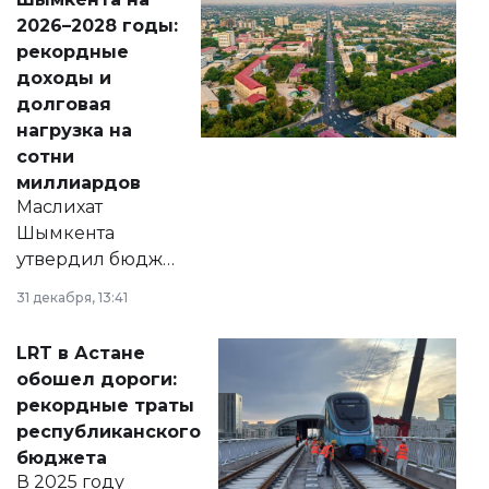
Венесуэлы.
2026–2028 годы:
рекордные
доходы и
долговая
нагрузка на
сотни
миллиардов
Маслихат
Шымкента
утвердил бюджет
города на 2026–
31 декабря, 13:41
2028 годы.
Соответствующий
LRT в Астане
документ
обошел дороги:
появился в базе
рекордные траты
нормативных
республиканского
правовых актов и
бюджета
на сайте маслихат
В 2025 году