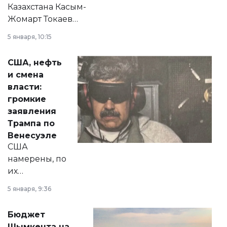
Казахстана Касым-
Жомарт Токаев
прокомментировал
5 января, 10:15
сразу несколько
актуальных тем —
США, нефть
от слухов о
и смена
политических
власти:
реформах до
громкие
вопросов армии,
заявления
экономики и
Трампа по
личного здоровья.
Венесуэле
США
намерены, по
их
утверждению,
5 января, 9:36
принести
свободу
Бюджет
народу
Шымкента на