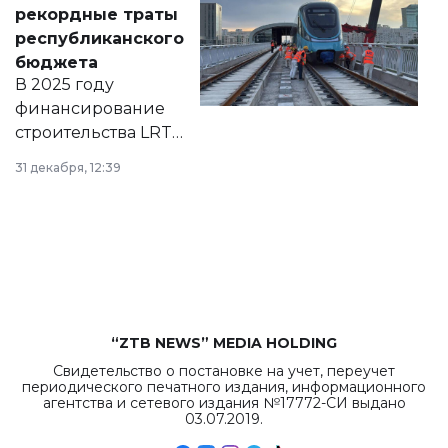
появился в базе
рекордные траты
нормативных
республиканского
правовых актов и
бюджета
на сайте маслихат
В 2025 году
города.
финансирование
строительства LRT
в Астане из
31 декабря, 12:39
республиканского
бюджета достигло
рекордных
объемов.
“ZTB NEWS” MEDIA HOLDING
Свидетельство о постановке на учет, переучет
периодического печатного издания, информационного
агентства и сетевого издания №17772-СИ выдано
03.07.2019.