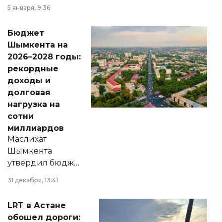
утверждению,
5 января, 9:36
принести
свободу
Бюджет
народу
Шымкента на
Венесуэлы.
2026–2028 годы:
рекордные
доходы и
долговая
нагрузка на
сотни
миллиардов
Маслихат
Шымкента
утвердил бюджет
города на 2026–
31 декабря, 13:41
2028 годы.
Соответствующий
LRT в Астане
документ
обошел дороги: