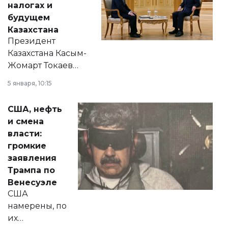
налогах и
будущем
Казахстана
Президент
Казахстана Касым-
Жомарт Токаев
прокомментировал
5 января, 10:15
сразу несколько
актуальных тем —
США, нефть
от слухов о
и смена
политических
власти:
реформах до
громкие
вопросов армии,
заявления
экономики и
Трампа по
личного здоровья.
Венесуэле
США
намерены, по
их