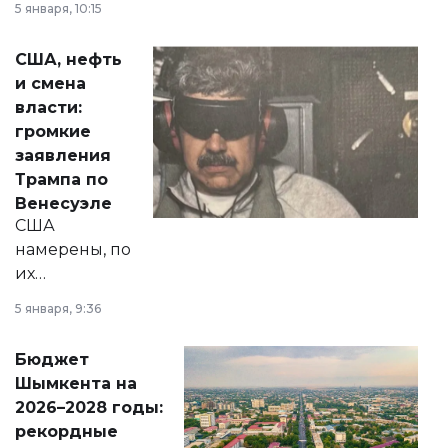
5 января, 10:15
сразу несколько
актуальных тем —
США, нефть
от слухов о
и смена
политических
власти:
реформах до
громкие
вопросов армии,
заявления
экономики и
Трампа по
личного здоровья.
Венесуэле
США
намерены, по
их
утверждению,
5 января, 9:36
принести
свободу
Бюджет
народу
Шымкента на
Венесуэлы.
2026–2028 годы:
рекордные