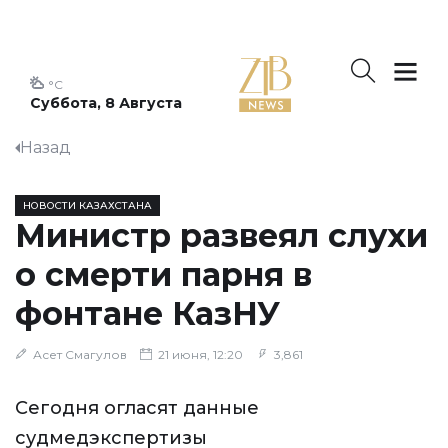
°C
Суббота, 8 Августа
Назад
НОВОСТИ КАЗАХСТАНА
Министр развеял слухи
о смерти парня в
фонтане КазНУ
Асет Смагулов
21 июня, 12:20
3,861
Сегодня огласят данные
судмедэкспертизы