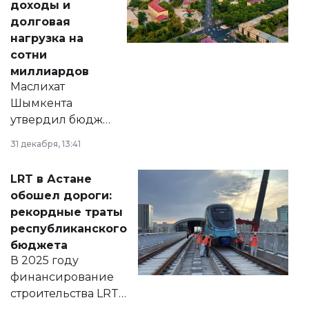
доходы и
долговая
нагрузка на
сотни
миллиардов
Маслихат
Шымкента
утвердил бюджет
города на 2026–
31 декабря, 13:41
2028 годы.
Соответствующий
LRT в Астане
документ
обошел дороги:
появился в базе
рекордные траты
нормативных
республиканского
правовых актов и
бюджета
на сайте маслихат
В 2025 году
города.
финансирование
строительства LRT