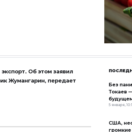
ПОСЛЕД
экспорт. Об этом заявил
рик Жумангарин, передает
Без пан
Токаев —
будущем
5 января, 10:
США, неф
громкие