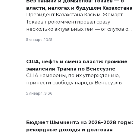
Без паники и домыслов: Токаев — о
власти, налогах и будущем Казахстана
Президент Казахстана Касым-Жомарт
Токаев прокомментировал сразу
несколько актуальных тем — от слухов о
политических реформах до вопросов
5 января, 10:15
армии, экономики и личного здоровья.
США, нефть и смена власти: громкие
заявления Трампа по Венесуэле
США намерены, по их утверждению,
принести свободу народу Венесуэлы.
5 января, 9:36
Бюджет Шымкента на 2026–2028 годы:
рекордные доходы и долговая