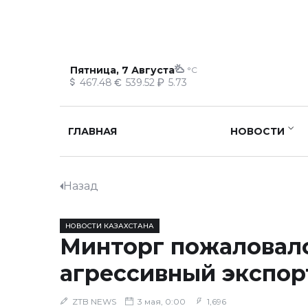
Пятница, 7 Августа
°C
467.48
539.52
5.73
ГЛАВНАЯ
НОВОСТИ
Назад
НОВОСТИ КАЗАХСТАНА
Минторг пожаловалс
агрессивный экспор
ZTB NEWS
3 мая, 0:00
1,696