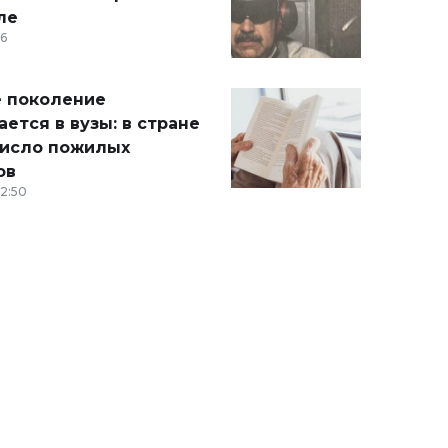
ле
36
 поколение
ется в вузы: в стране
число пожилых
ов
12:50