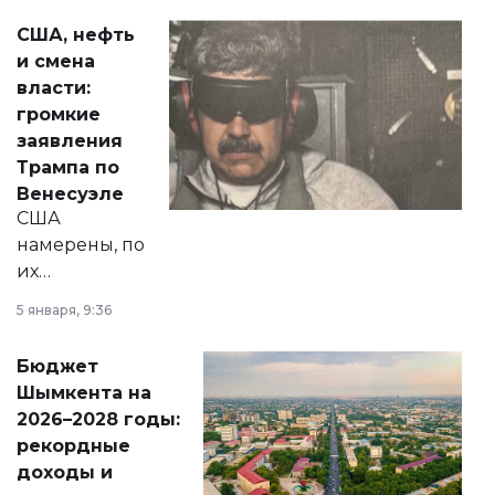
актуальных тем —
США, нефть
от слухов о
и смена
политических
власти:
реформах до
громкие
вопросов армии,
заявления
экономики и
Трампа по
личного здоровья.
Венесуэле
США
намерены, по
их
утверждению,
5 января, 9:36
принести
свободу
Бюджет
народу
Шымкента на
Венесуэлы.
2026–2028 годы:
рекордные
доходы и