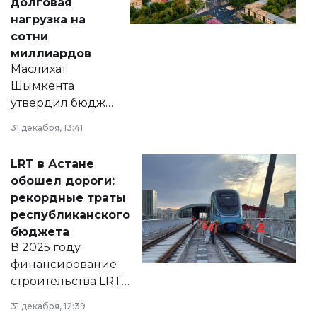
долговая
нагрузка на
сотни
миллиардов
Маслихат
Шымкента
утвердил бюджет
города на 2026–
31 декабря, 13:41
2028 годы.
Соответствующий
LRT в Астане
документ
обошел дороги:
появился в базе
рекордные траты
нормативных
республиканского
правовых актов и
бюджета
на сайте маслихат
В 2025 году
города.
финансирование
строительства LRT
в Астане из
31 декабря, 12:39
республиканского