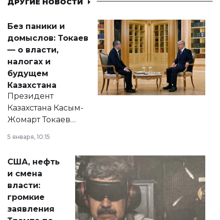
ДРУГИЕ НОВОСТИ
Без паники и
домыслов: Токаев
— о власти,
налогах и
будущем
Казахстана
Президент
Казахстана Касым-
Жомарт Токаев
прокомментировал
5 января, 10:15
сразу несколько
актуальных тем —
США, нефть
от слухов о
и смена
политических
власти:
реформах до
громкие
вопросов армии,
заявления
экономики и