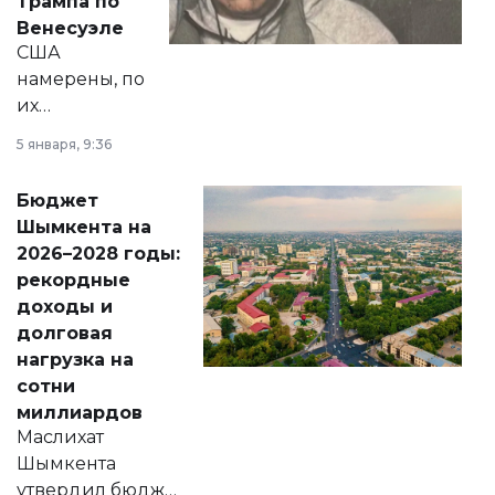
Трампа по
личного здоровья.
Венесуэле
США
намерены, по
их
утверждению,
5 января, 9:36
принести
свободу
Бюджет
народу
Шымкента на
Венесуэлы.
2026–2028 годы:
рекордные
доходы и
долговая
нагрузка на
сотни
миллиардов
Маслихат
Шымкента
утвердил бюджет