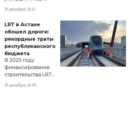
города на 2026–
31 декабря, 13:41
2028 годы.
Соответствующий
LRT в Астане
документ
обошел дороги:
появился в базе
рекордные траты
нормативных
республиканского
правовых актов и
бюджета
на сайте маслихат
В 2025 году
города.
финансирование
строительства LRT
в Астане из
31 декабря, 12:39
республиканского
бюджета достигло
рекордных
объемов.