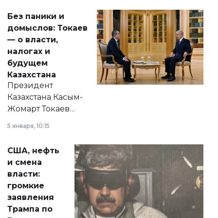
Без паники и
домыслов: Токаев
— о власти,
налогах и
будущем
Казахстана
Президент
Казахстана Касым-
Жомарт Токаев
прокомментировал
5 января, 10:15
сразу несколько
актуальных тем —
США, нефть
от слухов о
и смена
политических
власти:
реформах до
громкие
вопросов армии,
заявления
экономики и
Трампа по
личного здоровья.