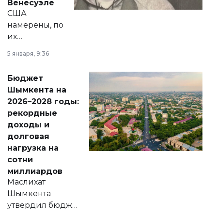
Венесуэле
США
намерены, по
их
утверждению,
5 января, 9:36
принести
свободу
Бюджет
народу
Шымкента на
Венесуэлы.
2026–2028 годы:
рекордные
доходы и
долговая
нагрузка на
сотни
миллиардов
Маслихат
Шымкента
утвердил бюджет
города на 2026–