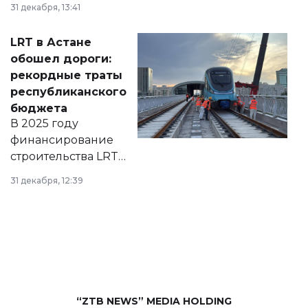
31 декабря, 13:41
2028 годы.
Соответствующий
LRT в Астане
документ
обошел дороги:
появился в базе
рекордные траты
нормативных
республиканского
правовых актов и
бюджета
на сайте маслихат
В 2025 году
города.
финансирование
строительства LRT
в Астане из
31 декабря, 12:39
республиканского
бюджета достигло
рекордных
объемов.
“ZTB NEWS” MEDIA HOLDING