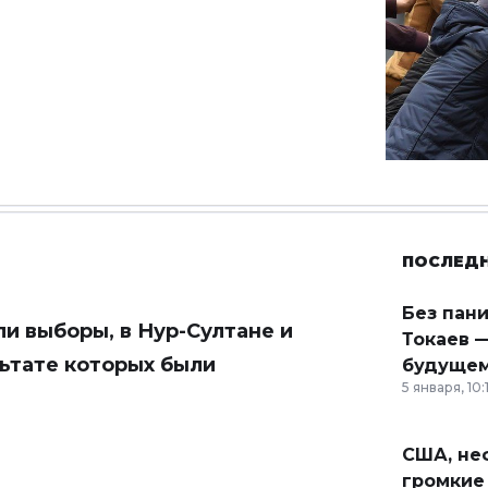
ПОСЛЕД
Без пан
ли выборы, в Нур-Султане и
Токаев —
льтате которых были
будущем
5 января, 10:
США, неф
громкие