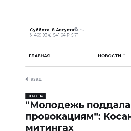
Суббота, 8 Августа
°C
469.93
541.64
5.71
ГЛАВНАЯ
НОВОСТИ
Назад
ПЕРСОНА
"Молодежь поддала
провокациям": Коса
митингах