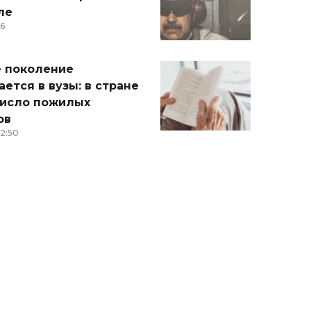
ле
36
 поколение
ется в вузы: в стране
число пожилых
ов
12:50