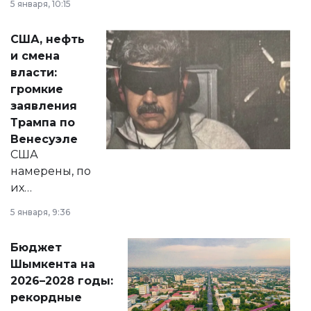
5 января, 10:15
сразу несколько
актуальных тем —
США, нефть
от слухов о
и смена
политических
власти:
реформах до
громкие
вопросов армии,
заявления
экономики и
Трампа по
личного здоровья.
Венесуэле
США
намерены, по
их
утверждению,
5 января, 9:36
принести
свободу
Бюджет
народу
Шымкента на
Венесуэлы.
2026–2028 годы:
рекордные