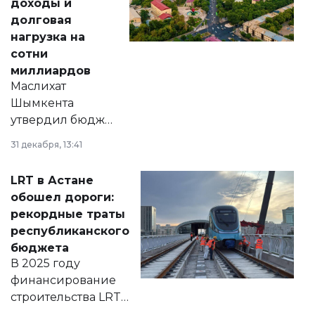
доходы и
долговая
нагрузка на
сотни
миллиардов
Маслихат
Шымкента
утвердил бюджет
города на 2026–
31 декабря, 13:41
2028 годы.
Соответствующий
LRT в Астане
документ
обошел дороги:
появился в базе
рекордные траты
нормативных
республиканского
правовых актов и
бюджета
на сайте маслихат
В 2025 году
города.
финансирование
строительства LRT
в Астане из