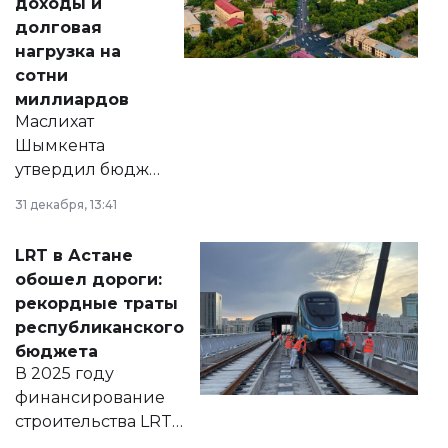
доходы и
долговая
нагрузка на
сотни
миллиардов
Маслихат
Шымкента
утвердил бюджет
города на 2026–
31 декабря, 13:41
2028 годы.
Соответствующий
LRT в Астане
документ
обошел дороги:
появился в базе
рекордные траты
нормативных
республиканского
правовых актов и
бюджета
на сайте маслихат
В 2025 году
города.
финансирование
строительства LRT
в Астане из