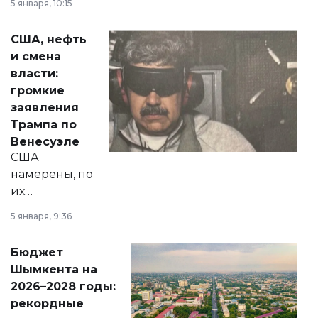
5 января, 10:15
сразу несколько
актуальных тем —
США, нефть
от слухов о
и смена
политических
власти:
реформах до
громкие
вопросов армии,
заявления
экономики и
Трампа по
личного здоровья.
Венесуэле
США
намерены, по
их
утверждению,
5 января, 9:36
принести
свободу
Бюджет
народу
Шымкента на
Венесуэлы.
2026–2028 годы:
рекордные