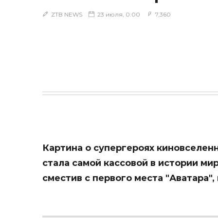
ZTB NEWS
23 июля, 0:00
7,360
Картина о супергероях киновселенн
стала самой кассовой в истории ми
сместив с первого места "Аватара"