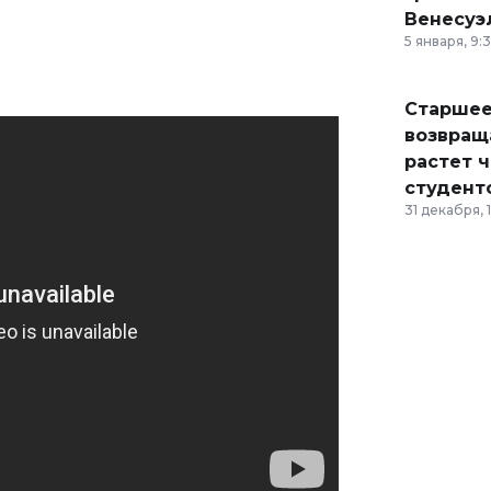
Венесуэ
5 января, 9:
Старшее
возвраща
растет 
студент
31 декабря, 