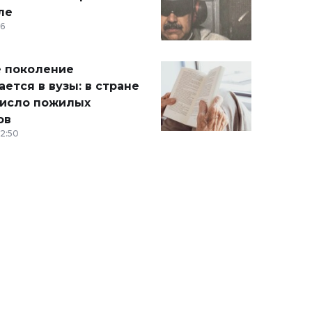
ле
36
 поколение
ется в вузы: в стране
число пожилых
ов
12:50