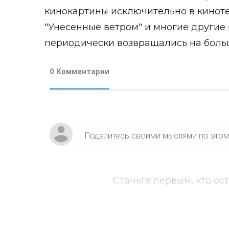
кинокартины исключительно в кинотеа
"Унесенные ветром" и многие други
периодически возвращались на боль
0 Комментарии
Станьте первым, кто ос