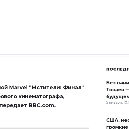
ПОСЛЕД
Без пан
ой Marvel "Мстители: Финал"
Токаев —
рового кинематографа,
будущем
5 января, 10:
, передает
ВВС.com
.
США, неф
громкие