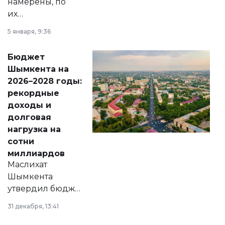
намерены, по
их
утверждению,
5 января, 9:36
принести
свободу
Бюджет
народу
Шымкента на
Венесуэлы.
2026–2028 годы:
рекордные
доходы и
долговая
нагрузка на
сотни
миллиардов
Маслихат
Шымкента
утвердил бюджет
города на 2026–
31 декабря, 13:41
2028 годы.
Соответствующий