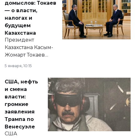
домыслов: Токаев
— о власти,
налогах и
будущем
Казахстана
Президент
Казахстана Касым-
Жомарт Токаев
прокомментировал
5 января, 10:15
сразу несколько
актуальных тем —
США, нефть
от слухов о
и смена
политических
власти:
реформах до
громкие
вопросов армии,
заявления
экономики и
Трампа по
личного здоровья.
Венесуэле
США