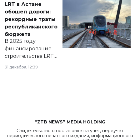
LRT в Астане
документ
обошел дороги:
появился в базе
рекордные траты
нормативных
республиканского
правовых актов и
бюджета
на сайте маслихат
В 2025 году
города.
финансирование
строительства LRT
в Астане из
31 декабря, 12:39
республиканского
бюджета достигло
рекордных
объемов.
“ZTB NEWS” MEDIA HOLDING
Свидетельство о постановке на учет, переучет
периодического печатного издания, информационного