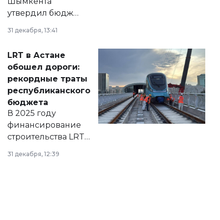
Шымкента
утвердил бюджет
города на 2026–
31 декабря, 13:41
2028 годы.
Соответствующий
LRT в Астане
документ
обошел дороги:
появился в базе
рекордные траты
нормативных
республиканского
правовых актов и
бюджета
на сайте маслихат
В 2025 году
города.
финансирование
строительства LRT
в Астане из
31 декабря, 12:39
республиканского
бюджета достигло
рекордных
объемов.