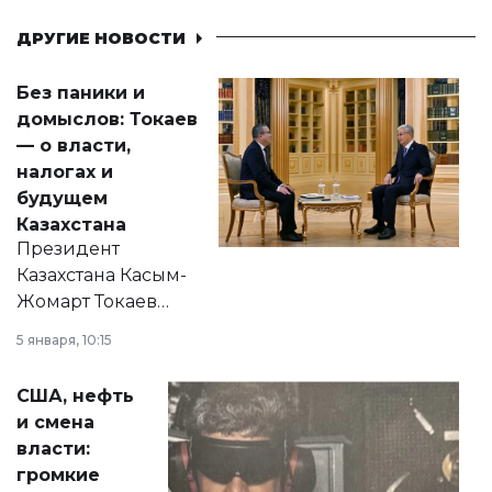
ДРУГИЕ НОВОСТИ
Без паники и
домыслов: Токаев
— о власти,
налогах и
будущем
Казахстана
Президент
Казахстана Касым-
Жомарт Токаев
прокомментировал
5 января, 10:15
сразу несколько
актуальных тем —
США, нефть
от слухов о
и смена
политических
власти:
реформах до
громкие
вопросов армии,