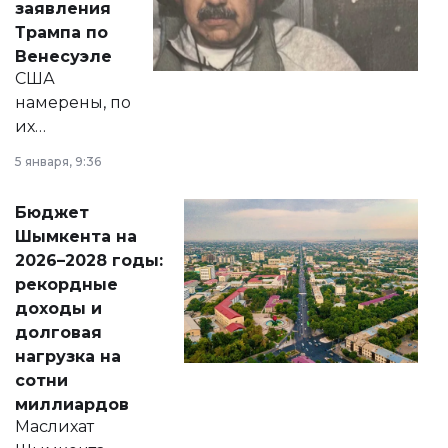
заявления
экономики и
Трампа по
личного здоровья.
Венесуэле
США
намерены, по
их
утверждению,
5 января, 9:36
принести
свободу
Бюджет
народу
Шымкента на
Венесуэлы.
2026–2028 годы:
рекордные
доходы и
долговая
нагрузка на
сотни
миллиардов
Маслихат