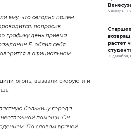
Венесуэ
5 января, 9:
ли ему, что сегодня прием
проводится, попросив
Старшее
по графику день приема
возвраща
растет 
ражданин Е. облил себя
студент
 говорится в официальном
31 декабря, 
шили огонь, вызвали скорую и и
щь.
ластную больницу города
ы неотложной помощи. Он
юдением. По словам врачей,