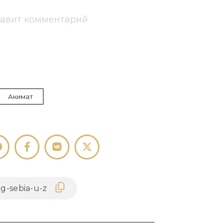
тавит комментарий
Акимат