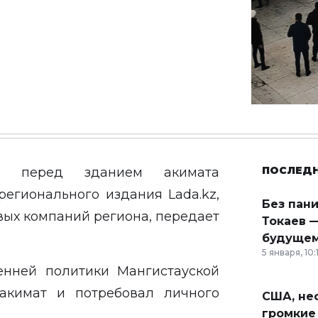
ПОСЛЕД
г перед зданием акимата
 регионального издания
Lada.kz
,
Без пан
вых компаний региона, передает
Токаев —
будущем
5 января, 10:
енней политики Мангистауской
акимат и потребовал личного
США, неф
громкие