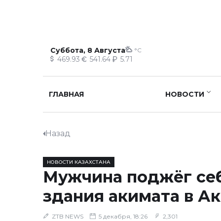
Суббота, 8 Августа
°C
469.93
541.64
5.71
ГЛАВНАЯ
НОВОСТИ
Назад
НОВОСТИ КАЗАХСТАНА
Мужчина поджёг себ
здания акимата в Ак
ZTB NEWS
5 декабря, 18:26
2,301