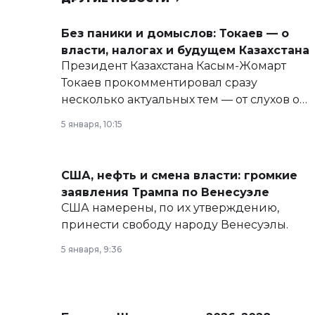
Без паники и домыслов: Токаев — о
власти, налогах и будущем Казахстана
Президент Казахстана Касым-Жомарт
Токаев прокомментировал сразу
несколько актуальных тем — от слухов о
политических реформах до вопросов
5 января, 10:15
армии, экономики и личного здоровья.
США, нефть и смена власти: громкие
заявления Трампа по Венесуэле
США намерены, по их утверждению,
принести свободу народу Венесуэлы.
5 января, 9:36