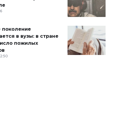
ле
36
 поколение
ется в вузы: в стране
число пожилых
ов
12:50