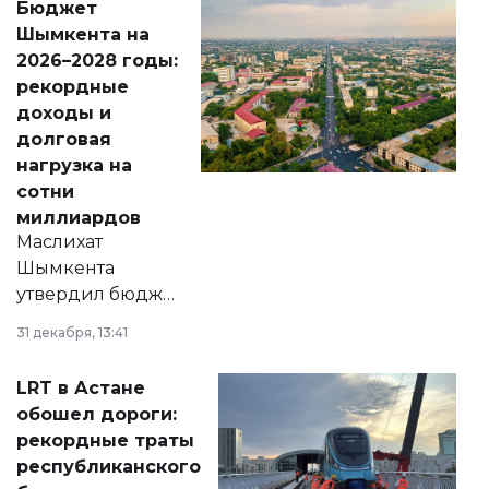
Бюджет
народу
Шымкента на
Венесуэлы.
2026–2028 годы:
рекордные
доходы и
долговая
нагрузка на
сотни
миллиардов
Маслихат
Шымкента
утвердил бюджет
города на 2026–
31 декабря, 13:41
2028 годы.
Соответствующий
LRT в Астане
документ
обошел дороги:
появился в базе
рекордные траты
нормативных
республиканского
правовых актов и