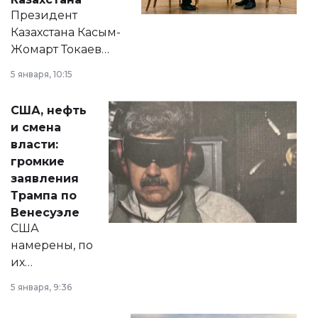
Президент
Казахстана Касым-
Жомарт Токаев
прокомментировал
5 января, 10:15
сразу несколько
актуальных тем —
США, нефть
от слухов о
и смена
политических
власти:
реформах до
громкие
вопросов армии,
заявления
экономики и
Трампа по
личного здоровья.
Венесуэле
США
намерены, по
их
утверждению,
5 января, 9:36
принести
свободу