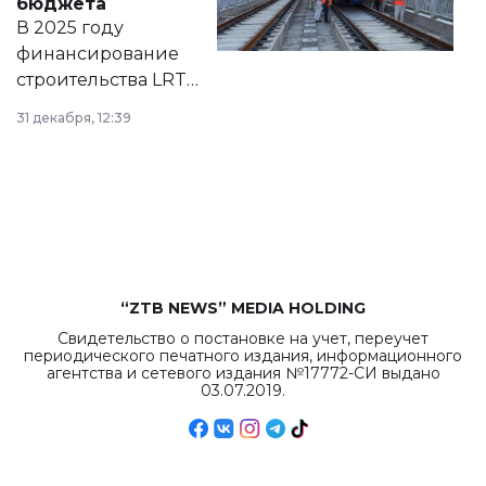
бюджета
на сайте маслихат
В 2025 году
города.
финансирование
строительства LRT
в Астане из
31 декабря, 12:39
республиканского
бюджета достигло
рекордных
объемов.
“ZTB NEWS” MEDIA HOLDING
Свидетельство о постановке на учет, переучет
периодического печатного издания, информационного
агентства и сетевого издания №17772-СИ выдано
03.07.2019.