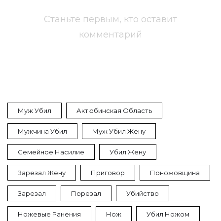
Станьте первым, кто оставит
комментарий
Муж Убил
Актюбинская Область
Мужчина Убил
Муж Убил Жену
Семейное Насилие
Убил Жену
Зарезал Жену
Приговор
Поножовщина
Зарезал
Порезал
Убийство
Ножевые Ранения
Нож
Убил Ножом