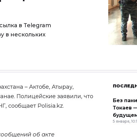
сылка в Telegram
зу в нескольких
ПОСЛЕД
ахстана – Актобе, Атырау,
анае. Полицейские заявили, что
Без пан
НГ, сообщает
Рolisia.kz
.
Токаев —
будущем
5 января, 10:
сообщений об акте