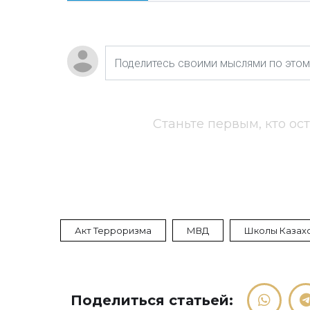
Станьте первым, кто ос
Акт Терроризма
МВД
Школы Казах
Поделиться статьей: