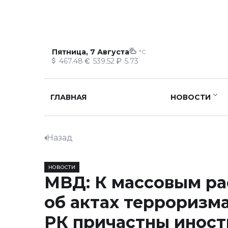
Пятница, 7 Августа
°C
467.48
539.52
5.73
ГЛАВНАЯ
НОВОСТИ
Назад
НОВОСТИ
МВД: К массовым р
об актах терроризм
РК причастны инос