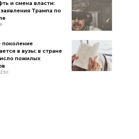
ть и смена власти:
 заявления Трампа по
ле
36
 поколение
ется в вузы: в стране
число пожилых
ов
12:50