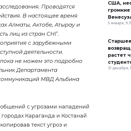
США, неф
асследования. Проводятся
громкие
йствия. В настоящее время
Венесуэ
5 января, 9:
ах Алматы, Актобе, Атырау и
ть лиц из стран СНГ.
Старшее
роприятия с зарубежными
возвраща
ступной деятельности.
растет 
 пока не можем это подробно
студент
31 декабря, 
альник Департамента
 коммуникаций МВД Альбина
сообщений с угрозами нападений
городах Караганда и Костанай
копировав текст угроз и