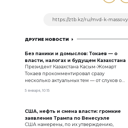
ДРУГИЕ НОВОСТИ
Без паники и домыслов: Токаев — о
власти, налогах и будущем Казахстана
Президент Казахстана Касым-Жомарт
Токаев прокомментировал сразу
несколько актуальных тем — от слухов о
политических реформах до вопросов
5 января, 10:15
армии, экономики и личного здоровья.
США, нефть и смена власти: громкие
заявления Трампа по Венесуэле
США намерены, по их утверждению,