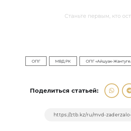
Станьте первым, кто ос
ОПГ
МВД РК
ОПГ «Айшуак-Жантуге
Поделиться статьей: