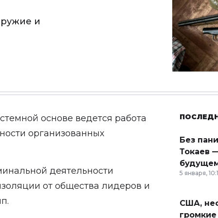
оружие и
ПОСЛЕД
стемной основе ведется работа
ности организованных
Без пан
Токаев —
будущем
иминальной деятельности
5 января, 10:
золяции от общества лидеров и
п.
США, неф
громкие