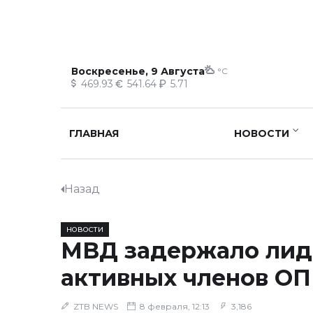
Воскресенье, 9 Августа
°C
469.93
541.64
5.71
ГЛАВНАЯ
НОВОСТИ
Назад
НОВОСТИ
МВД задержало лид
активных членов ОП
ZTB NEWS
8 февраля, 12:13
3,186