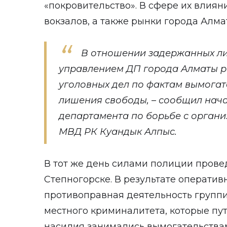
«покровительство». В сфере их влия
вокзалов, а также рынки города Алма
В отношении задержанных л
управлением ДП города Алматы р
уголовных дел по фактам вымогат
лишения свободы, – сообщил нач
департамента по борьбе с орган
МВД РК Куандык Алпыс.
В тот же день силами полиции пров
Степногорске. В результате операти
противоправная деятельность группи
местного криминалитета, которые пут
насилия занимались вымогательствам