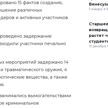
ровано 15 фактов создания,
Венесуэ
5 января, 9:
ершение различных
деров и активных участников
Старшее
возвраща
растет 
 проведено задержание
студент
 входили участники печально
31 декабря, 
ых мероприятий задержано 14
 и травматического оружия, 4
котические вещества, а также
я.
 занимались вымогательствами
вое криминальное