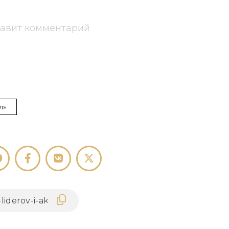
тавит комментарий
л»