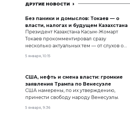
ДРУГИЕ НОВОСТИ
Без паники и домыслов: Токаев — о
власти, налогах и будущем Казахстана
Президент Казахстана Касым-Жомарт
Токаев прокомментировал сразу
несколько актуальных тем — от слухов о
политических реформах до вопросов
5 января, 10:15
армии, экономики и личного здоровья.
США, нефть и смена власти: громкие
заявления Трампа по Венесуэле
США намерены, по их утверждению,
принести свободу народу Венесуэлы.
5 января, 9:36