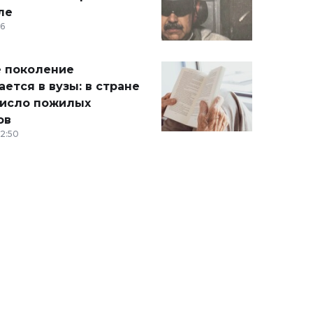
ле
36
 поколение
ется в вузы: в стране
число пожилых
ов
12:50