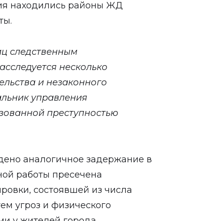
ния находились районы ЖД
ты.
иц следственным
асследуется несколько
ельства и незаконного
альник управления
изованной преступностью
едено аналогичное задержание в
вной работы пресечена
ровки, состоявшей из числа
ем угроз и физического
и у жителей города.