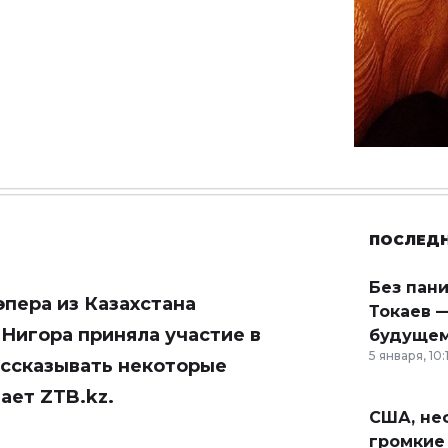
ПОСЛЕД
Без пан
пера из Казахстана
Токаев —
Нигора приняла участие в
будущем
5 января, 10:
ассказывать некоторые
дает
ZTB.kz
.
США, неф
громкие