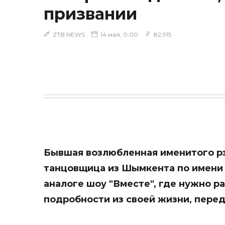
призвании
ZTB NEWS
14 мая, 0:00
82,915
Бывшая возлюбленная именитого рэ
танцовщица из Шымкента по имени 
аналоге шоу "Вместе", где нужно р
подробности из своей жизни, пере