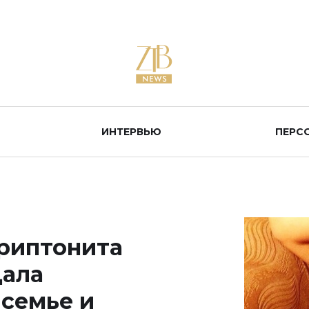
ИНТЕРВЬЮ
ПЕРС
риптонита
дала
 семье и