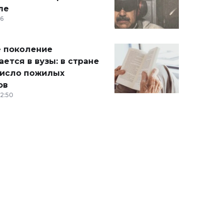
ле
36
 поколение
ется в вузы: в стране
число пожилых
ов
12:50