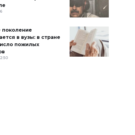
ле
36
 поколение
ется в вузы: в стране
число пожилых
ов
12:50