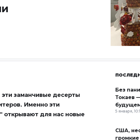
ми
ПОСЛЕД
Без пан
е эти заманчивые десерты
Токаев —
итеров. Именно эти
будущем
5 января, 10:
" открывают для нас новые
США, неф
громкие