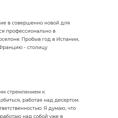
ние в совершенно новой для
ься профессионально в
рселоне. Пробыв год в Испании,
 Францию - столицу
оим стремлением к
обиться, работая над десертом.
тветственностью. Я думаю, что
работаю над собой уже в