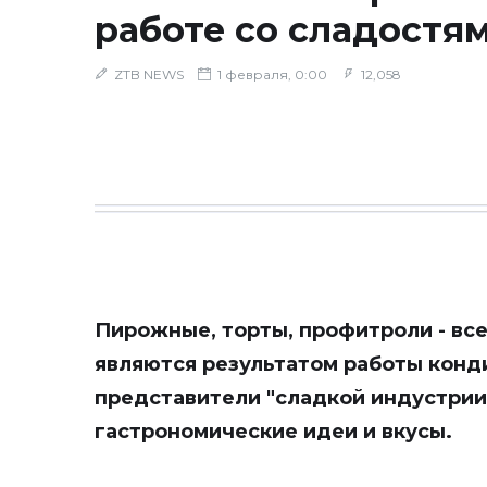
работе со сладостя
ZTB NEWS
1 февраля, 0:00
12,058
Пирожные, торты, профитроли - вс
являются результатом работы конд
представители "сладкой индустрии
гастрономические идеи и вкусы.