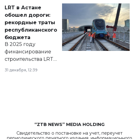
Соответствующий
LRT в Астане
документ
обошел дороги:
появился в базе
рекордные траты
нормативных
республиканского
правовых актов и
бюджета
на сайте маслихат
В 2025 году
города.
финансирование
строительства LRT
в Астане из
31 декабря, 12:39
республиканского
бюджета достигло
рекордных
объемов.
“ZTB NEWS” MEDIA HOLDING
Свидетельство о постановке на учет, переучет
периодического печатного издания, информационного