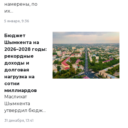
намерены, по
их
утверждению,
5 января, 9:36
принести
свободу
Бюджет
народу
Шымкента на
Венесуэлы.
2026–2028 годы:
рекордные
доходы и
долговая
нагрузка на
сотни
миллиардов
Маслихат
Шымкента
утвердил бюджет
города на 2026–
31 декабря, 13:41
2028 годы.