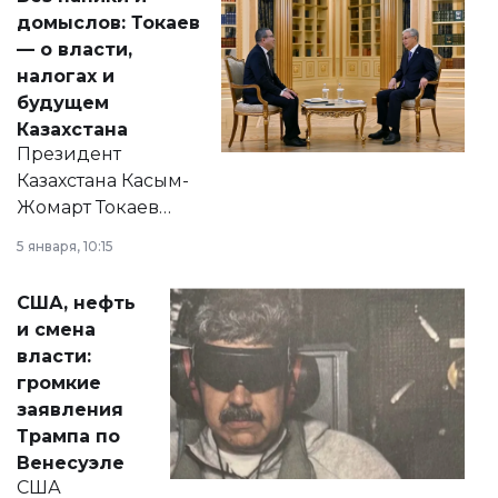
домыслов: Токаев
— о власти,
налогах и
будущем
Казахстана
Президент
Казахстана Касым-
Жомарт Токаев
прокомментировал
5 января, 10:15
сразу несколько
актуальных тем —
США, нефть
от слухов о
и смена
политических
власти:
реформах до
громкие
вопросов армии,
заявления
экономики и
Трампа по
личного здоровья.
Венесуэле
США