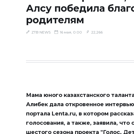
Алсу победила благ
родителям
ZTB NEWS
16 мая, 0:00
22,266
Мама юного казахстанского талант
Алибек дала откровенное интервью
портала
Lenta.ru
, в котором расска
голосования, а также, заявила, что 
шестого сезона проекта "Голос. Дет