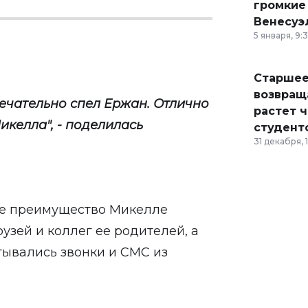
громкие
Венесуэ
5 января, 9:
Старшее
возвраща
мечательно спел Ержан. Отлично
растет 
икелла", - поделилась
студент
31 декабря, 
ое преимущество Микелле
зей и коллег ее родителей, а
итывались звонки и СМС из