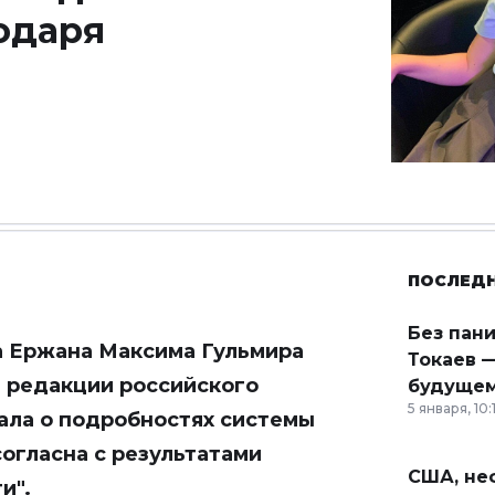
одаря
ПОСЛЕД
Без пан
а Ержана Максима Гульмира
Токаев —
 редакции российского
будущем
5 января, 10:
зала о подробностях системы
согласна с результатами
США, неф
и".