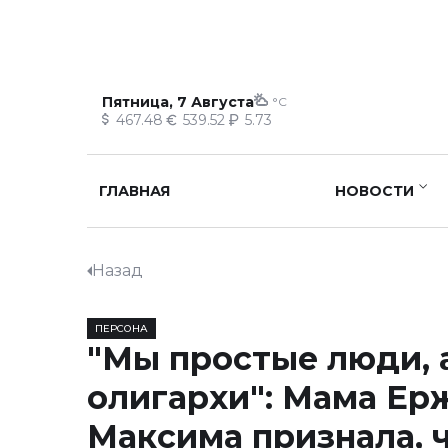
Пятница, 7 Августа
°C
467.48
539.52
5.73
ГЛАВНАЯ
НОВОСТИ
Назад
ПЕРСОНА
"Мы простые люди, 
олигархи": Мама Ер
Максима признала, 