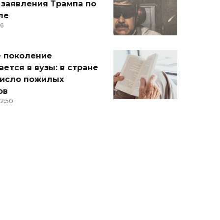
 заявления Трампа по
ле
36
 поколение
ется в вузы: в стране
число пожилых
ов
12:50