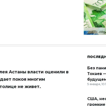
ПОСЛЕД
Без пан
лея Астаны власти оценили в
Токаев —
е дает покоя многим
будущем
5 января, 10:
столице не живет.
США, неф
громкие