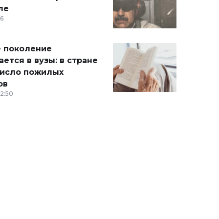
ле
36
 поколение
ется в вузы: в стране
число пожилых
ов
12:50