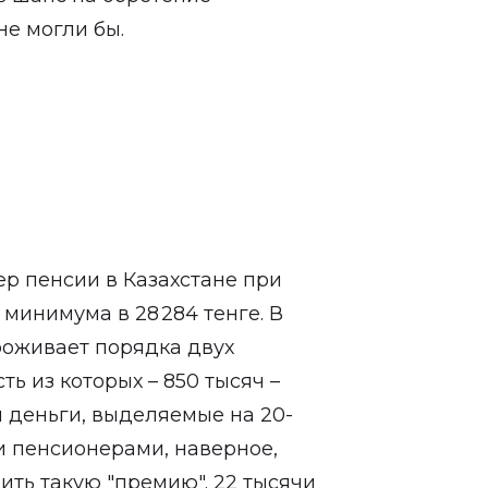
е могли бы.
ер пенсии в Казахстане при
минимума в 28 284 тенге. В
роживает порядка двух
ь из которых – 850 тысяч –
 деньги, выделяемые на 20-
и пенсионерами, наверное,
ить такую "премию". 22 тысячи