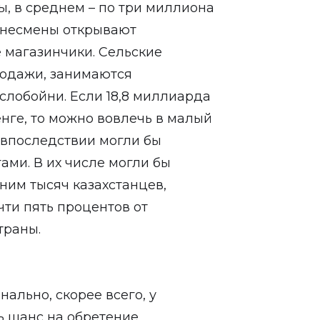
ы, в среднем – по три миллиона
знесмены открывают
е магазинчики. Сельские
одажи, занимаются
слобойни. Если 18,8 миллиарда
енге, то можно вовлечь в малый
 впоследствии могли бы
ами. В их числе могли бы
шним тысяч казахстанцев,
чти пять процентов от
траны.
ально, скорее всего, у
ь шанс на обретение