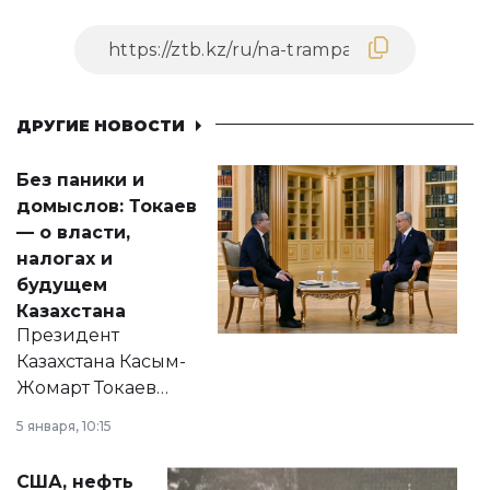
ДРУГИЕ НОВОСТИ
Без паники и
домыслов: Токаев
— о власти,
налогах и
будущем
Казахстана
Президент
Казахстана Касым-
Жомарт Токаев
прокомментировал
5 января, 10:15
сразу несколько
актуальных тем —
США, нефть