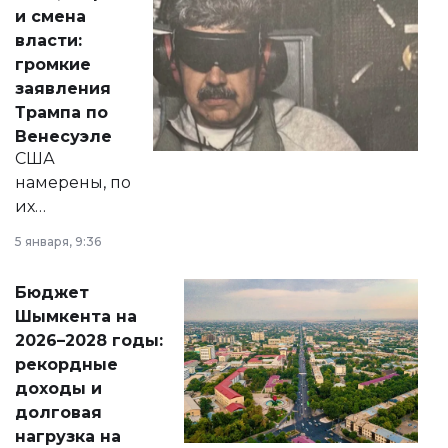
от слухов о
и смена
политических
власти:
реформах до
громкие
вопросов армии,
заявления
экономики и
Трампа по
личного здоровья.
Венесуэле
США
намерены, по
их
утверждению,
5 января, 9:36
принести
свободу
Бюджет
народу
Шымкента на
Венесуэлы.
2026–2028 годы:
рекордные
доходы и
долговая
нагрузка на