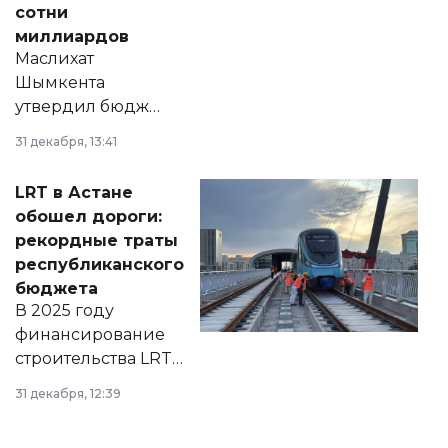
сотни
миллиардов
Маслихат
Шымкента
утвердил бюджет
города на 2026–
31 декабря, 13:41
2028 годы.
Соответствующий
LRT в Астане
документ
обошел дороги:
появился в базе
рекордные траты
нормативных
республиканского
правовых актов и
бюджета
на сайте маслихат
В 2025 году
города.
финансирование
строительства LRT
в Астане из
31 декабря, 12:39
республиканского
бюджета достигло