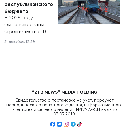
нормативных
республиканского
правовых актов и
бюджета
на сайте маслихат
В 2025 году
города.
финансирование
строительства LRT
в Астане из
31 декабря, 12:39
республиканского
бюджета достигло
рекордных
объемов.
“ZTB NEWS” MEDIA HOLDING
Свидетельство о постановке на учет, переучет
периодического печатного издания, информационного
агентства и сетевого издания №17772-СИ выдано
03.07.2019.