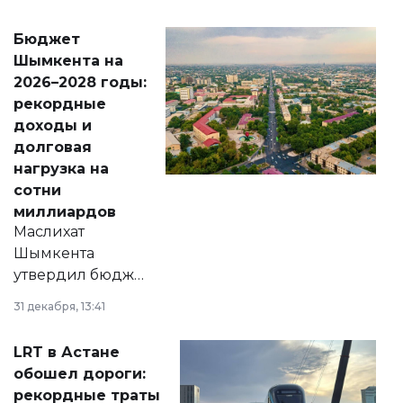
принести
свободу
Бюджет
народу
Шымкента на
Венесуэлы.
2026–2028 годы:
рекордные
доходы и
долговая
нагрузка на
сотни
миллиардов
Маслихат
Шымкента
утвердил бюджет
города на 2026–
31 декабря, 13:41
2028 годы.
Соответствующий
LRT в Астане
документ
обошел дороги:
появился в базе
рекордные траты