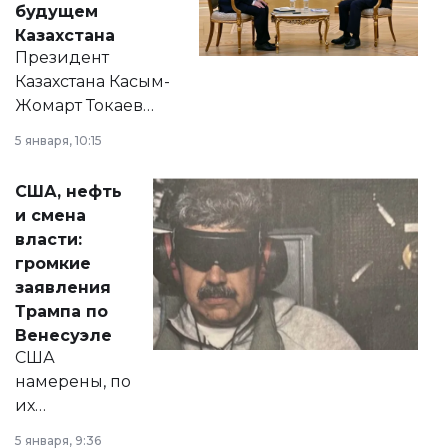
будущем
Казахстана
Президент
Казахстана Касым-
Жомарт Токаев
прокомментировал
5 января, 10:15
сразу несколько
актуальных тем —
США, нефть
от слухов о
и смена
политических
власти:
реформах до
громкие
вопросов армии,
заявления
экономики и
Трампа по
личного здоровья.
Венесуэле
США
намерены, по
их
утверждению,
5 января, 9:36